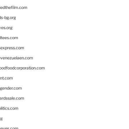
edthefilm.com
ds-bg.org
ves.org
tees.com
rsexpress.com
venezuelaen.com
oodfoodcorporation.com
nnt.com
gender.com
ardssale.com
litics.com
rg
neves.com