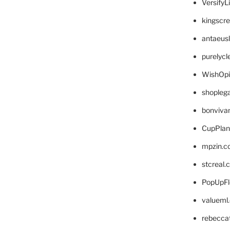
VersifyL
kingscr
antaeus
purelyc
WishOp
shopleg
bonviva
CupPlan
mpzin.c
stcreal.
PopUpFl
valueml
rebecca