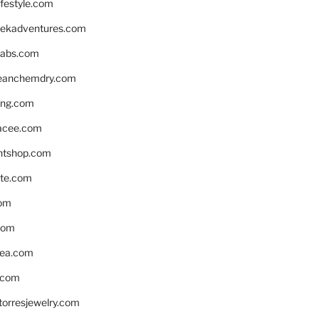
ifestyle.com
eekadventures.com
labs.com
leanchemdry.com
ing.com
acee.com
ntshop.com
te.com
om
com
ea.com
.com
torresjewelry.com