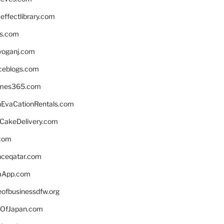
ffectlibrary.com
ns.com
yoganj.com
rceblogs.com
ames365.com
EvaCationRentals.com
rCakeDelivery.com
.com
enceqatar.com
aApp.com
eofbusinessdfw.org
OfJapan.com