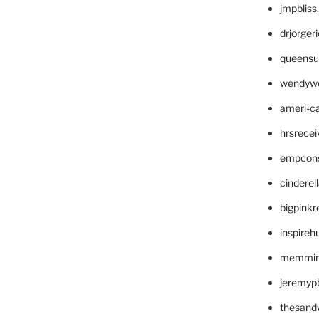
jmpblis
drjorger
queensu
wendyw
ameri-
hrsrece
empcon
cinderel
bigpinkr
inspireh
memming
jeremyp
thesand