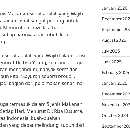
January 2026
nis Makanan Sehat adalah yang Wajib
December 20
makanan sehat sangat penting untuk
 Menurut ahli gizi, kita harus
September 20
etiap harinya agar tubuh kita
August 2025
kup.
July 2025
nan Sehat adalah yang Wajib Dikonsumsi
June 2025
nurut Dr. Lisa Young, seorang ahli gizi
yuran mengandung banyak serat dan
February 2025
uh kita. “Sayuran seperti brokoli,
adi bagian dari pola makan sehari-hari
January 2025
December 20
juga termasuk dalam 5 Jenis Makanan
November 20
Setiap Hari. Menurut Dr. Risa Kusuma,
October 2024
sitas Indonesia, buah-buahan
an yang dapat melindungi tubuh dari
September 20