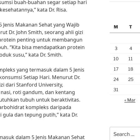
sumsi buah-buahan segar setiap hari
sehatannya,” kata Dr. Risa.
5 Jenis Makanan Sehat yang Wajib
M
T
t Dr. John Smith, seorang ahli gizi
, protein penting untuk membangun
uh. “Kita bisa mendapatkan protein
3
4
roduk susu,” kata Dr. Smith.
10
11
17
18
ompleks yang termasuk dalam 5 Jenis
onsumsi Setiap Hari. Menurut Dr.
24
25
zi dari Stanford University,
31
 nasi, roti gandum, dan kentang
tuhkan tubuh untuk beraktivitas.
« Mar
arbohidrat kompleks daripada
 gula dan tepung putih,” kata Dr.
Search
ermasuk dalam 5 Jenis Makanan Sehat
for: