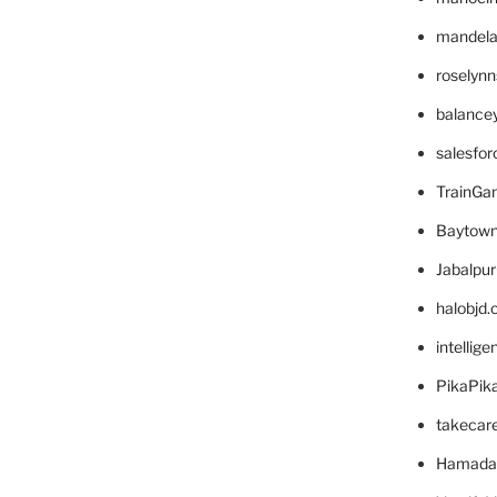
mandelae
roselyn
balance
salesfo
TrainG
Baytown
Jabalpu
halobjd
intellig
PikaPik
takecar
Hamada