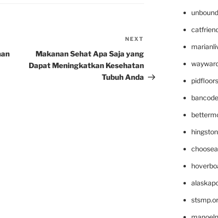
unbound
catfrien
NEXT
Next
marianli
Post
nan
Makanan Sehat Apa Saja yang
wayward
Dapat Meningkatkan Kesehatan
Tubuh Anda
pidfloo
bancode
betterm
hingsto
choosea
hoverbo
alaskapo
stsmp.o
manoel