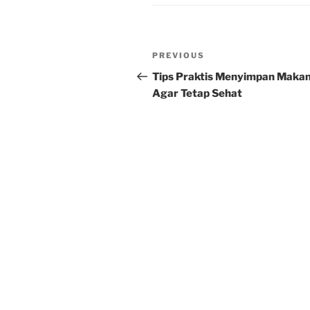
Post
Previous
PREVIOUS
navigation
Post
Tips Praktis Menyimpan Maka
Agar Tetap Sehat