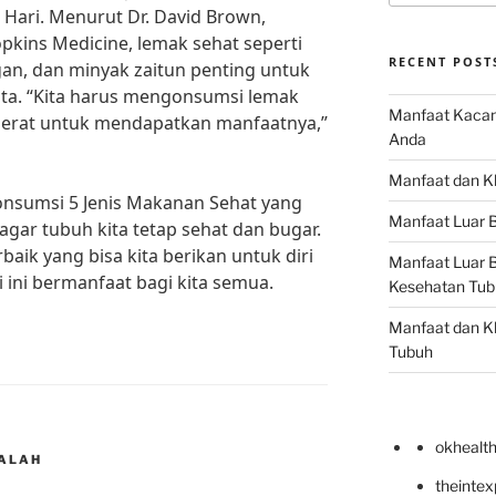
 Hari. Menurut Dr. David Brown,
opkins Medicine, lemak sehat seperti
RECENT POST
an, dan minyak zaitun penting untuk
ita. “Kita harus mengonsumsi lemak
Manfaat Kacan
derat untuk mendapatkan manfaatnya,”
Anda
Manfaat dan Kh
onsumsi 5 Jenis Makanan Sehat yang
Manfaat Luar B
agar tubuh kita tetap sehat dan bugar.
baik yang bisa kita berikan untuk diri
Manfaat Luar B
i ini bermanfaat bagi kita semua.
Kesehatan Tub
Manfaat dan Kh
Tubuh
okhealt
DALAH
theinte