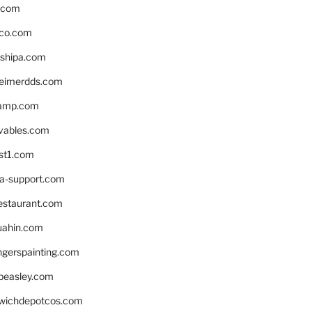
s.com
ico.com
shipa.com
eimerdds.com
camp.com
ivables.com
st1.com
la-support.com
estaurant.com
uahin.com
erspainting.com
beasley.com
wichdepotcos.com