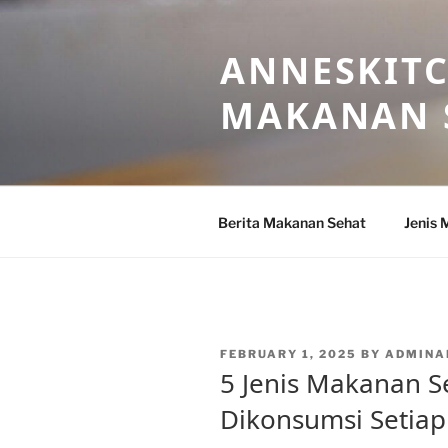
Skip
to
ANNESKITC
content
MAKANAN 
Berita Makanan Sehat
Jenis 
POSTED
FEBRUARY 1, 2025
BY
ADMINA
ON
5 Jenis Makanan S
Dikonsumsi Setiap