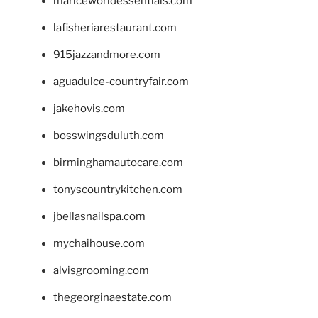
mariceworldessentials.com
lafisheriarestaurant.com
915jazzandmore.com
aguadulce-countryfair.com
jakehovis.com
bosswingsduluth.com
birminghamautocare.com
tonyscountrykitchen.com
jbellasnailspa.com
mychaihouse.com
alvisgrooming.com
thegeorginaestate.com