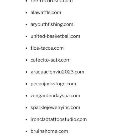
reefrecordsllc.com
alawaffle.com
aryouthfishing.com
united-basketball.com
tios-tacos.com
cafecito-satx.com
graduacionviu2023.com
pecanjackstogo.com
zengardendayspa.com
sparklejewelryinc.com
ironcladtattoostudio.com
bruinshome.com