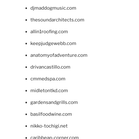
djmaddogmusic.com
thesoundarchitects.com
allin1roofing.com
keepjudgewebb.com
anatomyofadventure.com
drivancastillo.com
cmmedspa.com
midletontkd.com
gardensandgrills.com
basilfoodwine.com
nikko-tochigi.net
caribbean-corner.com