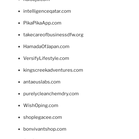
intelligenceqatar.com
PikaPikaApp.com
takecareofbusinessdfw.org
HamadaOfJapan.com
VersifyLifestyle.com
kingscreekadventures.com
antaeuslabs.com
purelycleanchemdry.com
WishOping.com
shoplegacee.com
bonvivantshop.com