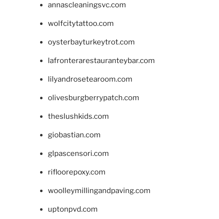
annascleaningsvc.com
wolfcitytattoo.com
oysterbayturkeytrot.com
lafronterarestauranteybar.com
lilyandrosetearoom.com
olivesburgberrypatch.com
theslushkids.com
giobastian.com
glpascensori.com
rifloorepoxy.com
woolleymillingandpaving.com
uptonpvd.com