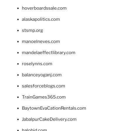
hoverboardssale.com
alaskapolitics.com
stsmp.org
manoelneves.com
mandelaeffectlibrary.com
roselynns.com
balanceyoganj.com
salesforceblogs.com
TrainGames365.com
BaytownEvaCationRentals.com
JabalpurCakeDelivery.com
halobjd.com