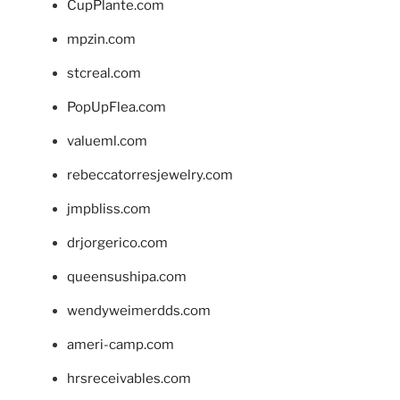
CupPlante.com
mpzin.com
stcreal.com
PopUpFlea.com
valueml.com
rebeccatorresjewelry.com
jmpbliss.com
drjorgerico.com
queensushipa.com
wendyweimerdds.com
ameri-camp.com
hrsreceivables.com