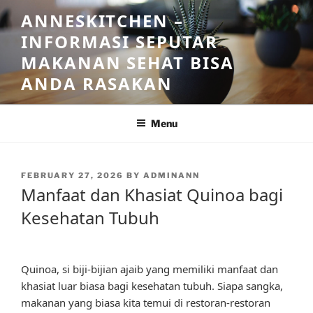
Skip
ANNESKITCHEN –
to
INFORMASI SEPUTAR
content
MAKANAN SEHAT BISA
ANDA RASAKAN
Menu
POSTED
FEBRUARY 27, 2026
BY
ADMINANN
ON
Manfaat dan Khasiat Quinoa bagi
Kesehatan Tubuh
Quinoa, si biji-bijian ajaib yang memiliki manfaat dan
khasiat luar biasa bagi kesehatan tubuh. Siapa sangka,
makanan yang biasa kita temui di restoran-restoran