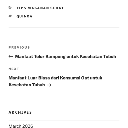
CATEGORIES
TIPS MAKANAN SEHAT
TAGS
QUINOA
Post
Previous
PREVIOUS
navigation
Post
Manfaat Telur Kampung untuk Kesehatan Tubuh
Next
NEXT
Post
Manfaat Luar Biasa dari Konsumsi Oat untuk
Kesehatan Tubuh
ARCHIVES
March 2026