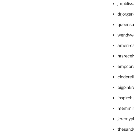
jmpblis
drjorger
queensu
wendyw
ameri-
hrsrece
empcon
cinderel
bigpinkr
inspireh
memming
jeremyp
thesand