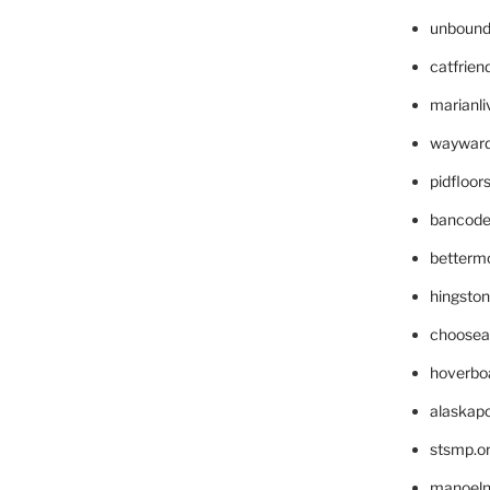
unbound
catfrien
marianli
wayward
pidfloo
bancode
betterm
hingsto
choosea
hoverbo
alaskapo
stsmp.o
manoel