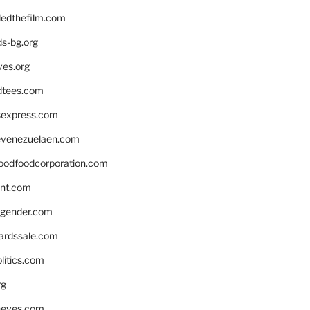
edthefilm.com
ds-bg.org
ves.org
tees.com
rsexpress.com
venezuelaen.com
oodfoodcorporation.com
nnt.com
gender.com
ardssale.com
litics.com
rg
neves.com