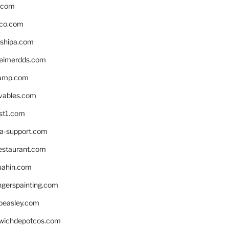
s.com
ico.com
shipa.com
eimerdds.com
camp.com
ivables.com
st1.com
la-support.com
estaurant.com
uahin.com
erspainting.com
beasley.com
wichdepotcos.com