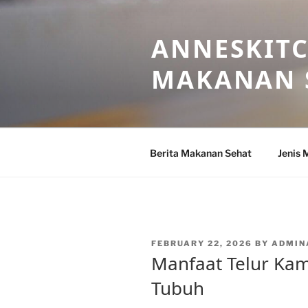
Skip
to
ANNESKITC
content
MAKANAN 
Berita Makanan Sehat
Jenis 
POSTED
FEBRUARY 22, 2026
BY
ADMIN
ON
Manfaat Telur Ka
Tubuh