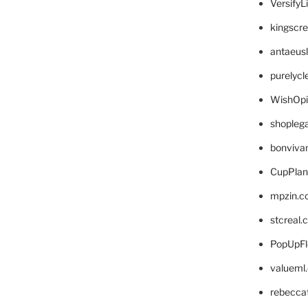
VersifyL
kingscr
antaeus
purelyc
WishOp
shopleg
bonviva
CupPlan
mpzin.c
stcreal.
PopUpFl
valueml
rebecca