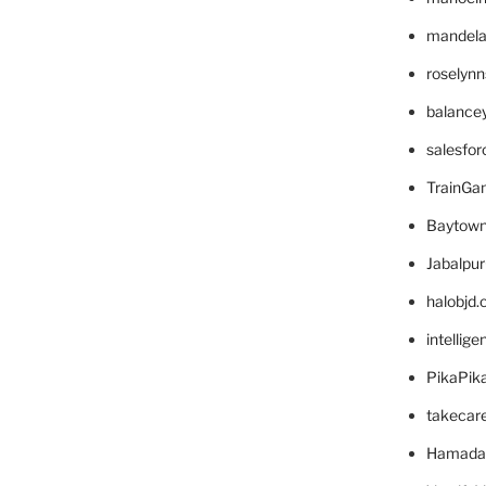
mandelae
roselyn
balance
salesfo
TrainG
Baytown
Jabalpu
halobjd
intellig
PikaPik
takecar
Hamada