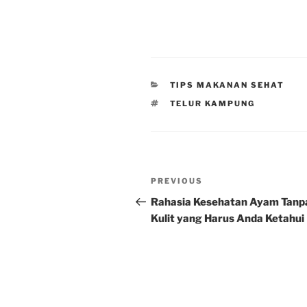
CATEGORIES
TIPS MAKANAN SEHAT
TAGS
TELUR KAMPUNG
Post
Previous
PREVIOUS
navigation
Post
Rahasia Kesehatan Ayam Tanp
Kulit yang Harus Anda Ketahui