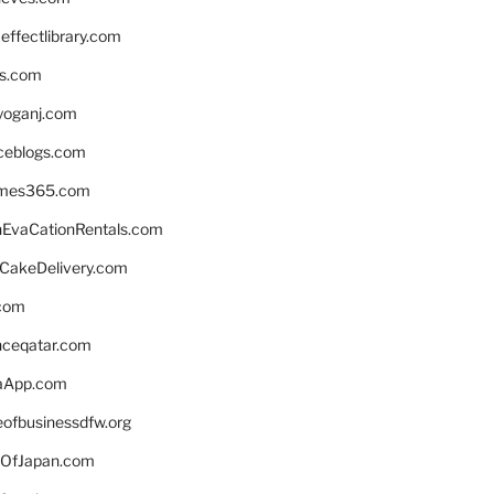
ffectlibrary.com
ns.com
yoganj.com
rceblogs.com
ames365.com
EvaCationRentals.com
rCakeDelivery.com
.com
enceqatar.com
aApp.com
eofbusinessdfw.org
OfJapan.com