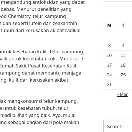
ga mengandung antioksidan yang dapat
 bebas. Menurut penelitian yang
Food Chemistry, telur kampung
dan seperti lutein dan zeaxanthin
M
T
 tubuh dari kerusakan akibat radikal
3
4
ntuk kesehatan kulit. Telur kampung
10
11
ik untuk kesehatan kulit. Menurut dr.
17
18
i Rumah Sakit Pusat Kesehatan Kulit
lur kampung dapat membantu menjaga
24
25
gi kulit dari kerusakan akibat
31
« Mar
 tidak mengkonsumsi telur kampung.
untuk kesehatan tubuh, telur
di pilihan yang baik. Ayo, mulai
ung sebagai bagian dari pola makan
Search
for: