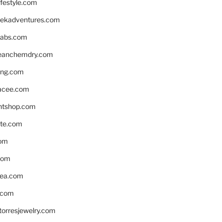
ifestyle.com
eekadventures.com
labs.com
leanchemdry.com
ing.com
acee.com
ntshop.com
te.com
om
com
ea.com
.com
torresjewelry.com