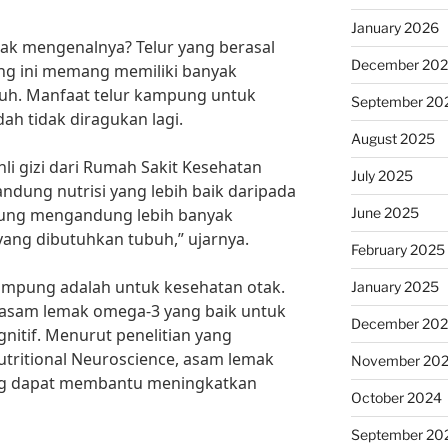
January 2026
dak mengenalnya? Telur yang berasal
December 20
ng ini memang memiliki banyak
uh. Manfaat telur kampung untuk
September 20
h tidak diragukan lagi.
August 2025
hli gizi dari Rumah Sakit Kesehatan
July 2025
ndung nutrisi yang lebih baik daripada
June 2025
mpung mengandung lebih banyak
 yang dibutuhkan tubuh,” ujarnya.
February 2025
ampung adalah untuk kesehatan otak.
January 2025
sam lemak omega-3 yang baik untuk
December 20
nitif. Menurut penelitian yang
utritional Neuroscience, asam lemak
November 20
ng dapat membantu meningkatkan
October 2024
September 20