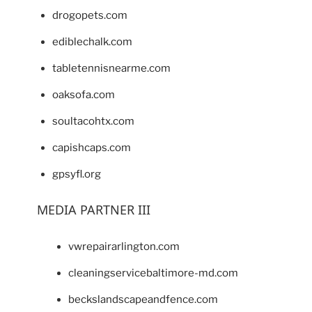
drogopets.com
ediblechalk.com
tabletennisnearme.com
oaksofa.com
soultacohtx.com
capishcaps.com
gpsyfl.org
MEDIA PARTNER III
vwrepairarlington.com
cleaningservicebaltimore-md.com
beckslandscapeandfence.com