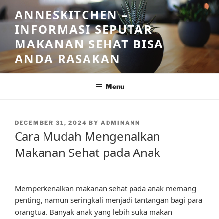
Skip
ANNESKITCHEN –
to
INFORMASI SEPUTAR
content
MAKANAN SEHAT BISA
ANDA RASAKAN
Menu
POSTED
DECEMBER 31, 2024
BY
ADMINANN
ON
Cara Mudah Mengenalkan
Makanan Sehat pada Anak
Memperkenalkan makanan sehat pada anak memang
penting, namun seringkali menjadi tantangan bagi para
orangtua. Banyak anak yang lebih suka makan