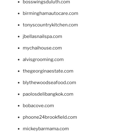
bosswingsduluth.com
birminghamautocare.com
tonyscountrykitchen.com
jbellasnailspa.com
mychaihouse.com
alvisgrooming.com
thegeorginaestate.com
blythewoodseafood.com
paolosdelibangkok.com
bobacove.com
phoone24brookfield.com
mickeybarmama.com