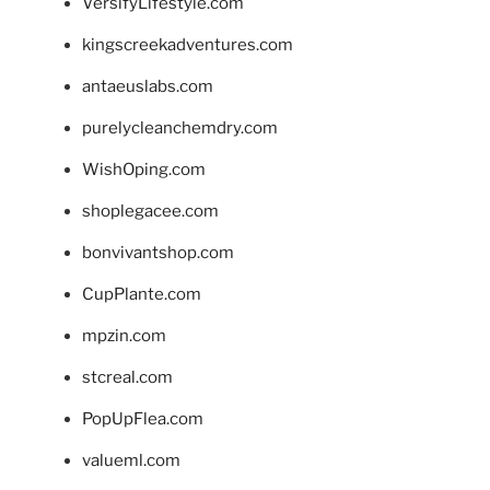
VersifyLifestyle.com
kingscreekadventures.com
antaeuslabs.com
purelycleanchemdry.com
WishOping.com
shoplegacee.com
bonvivantshop.com
CupPlante.com
mpzin.com
stcreal.com
PopUpFlea.com
valueml.com