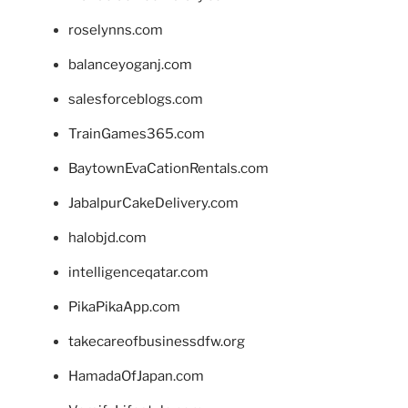
roselynns.com
balanceyoganj.com
salesforceblogs.com
TrainGames365.com
BaytownEvaCationRentals.com
JabalpurCakeDelivery.com
halobjd.com
intelligenceqatar.com
PikaPikaApp.com
takecareofbusinessdfw.org
HamadaOfJapan.com