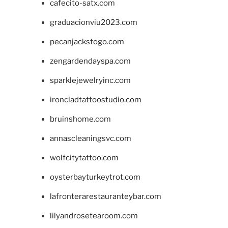
cafecito-satx.com
graduacionviu2023.com
pecanjackstogo.com
zengardendayspa.com
sparklejewelryinc.com
ironcladtattoostudio.com
bruinshome.com
annascleaningsvc.com
wolfcitytattoo.com
oysterbayturkeytrot.com
lafronterarestauranteybar.com
lilyandrosetearoom.com