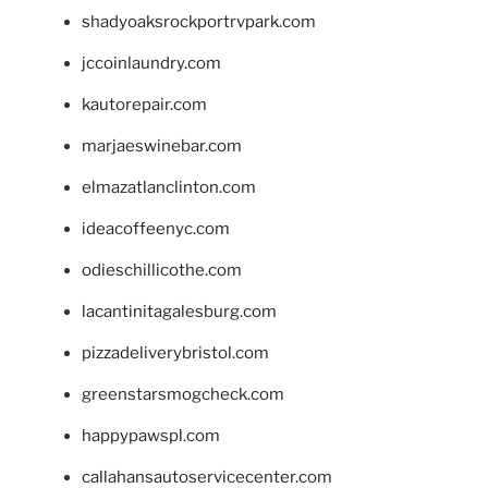
shadyoaksrockportrvpark.com
jccoinlaundry.com
kautorepair.com
marjaeswinebar.com
elmazatlanclinton.com
ideacoffeenyc.com
odieschillicothe.com
lacantinitagalesburg.com
pizzadeliverybristol.com
greenstarsmogcheck.com
happypawspl.com
callahansautoservicecenter.com