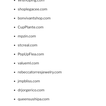
WishOping.com
shoplegacee.com
bonvivantshop.com
CupPlante.com
mpzin.com
stcreal.com
PopUpFlea.com
valueml.com
rebeccatorresjewelry.com
jmpbliss.com
drjorgerico.com
queensushipa.com