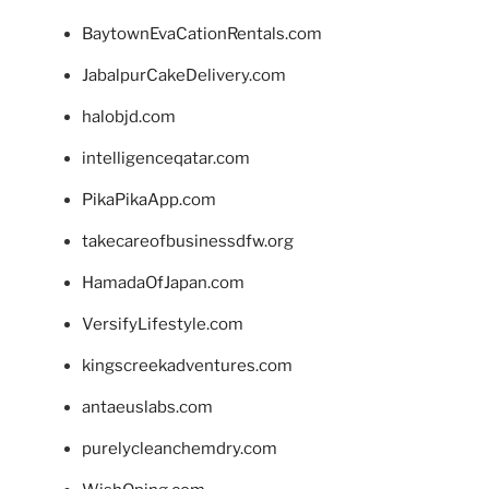
BaytownEvaCationRentals.com
JabalpurCakeDelivery.com
halobjd.com
intelligenceqatar.com
PikaPikaApp.com
takecareofbusinessdfw.org
HamadaOfJapan.com
VersifyLifestyle.com
kingscreekadventures.com
antaeuslabs.com
purelycleanchemdry.com