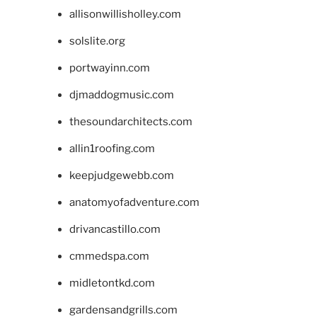
allisonwillisholley.com
solslite.org
portwayinn.com
djmaddogmusic.com
thesoundarchitects.com
allin1roofing.com
keepjudgewebb.com
anatomyofadventure.com
drivancastillo.com
cmmedspa.com
midletontkd.com
gardensandgrills.com