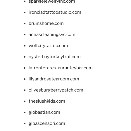
sparklejewelryinc.com
ironcladtattoostudio.com
bruinshome.com
annascleaningsvc.com
wolfcitytattoo.com
oysterbayturkeytrot.com
lafronterarestauranteybar.com
lilyandrosetearoom.com
olivesburgberrypatch.com
theslushkids.com
giobastian.com
glpascensori.com