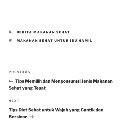
CATEGORIES
BERITA MAKANAN SEHAT
TAGS
MAKANAN SEHAT UNTUK IBU HAMIL
Post
Previous
PREVIOUS
navigation
Post
Tips Memilih dan Mengonsumsi Jenis Makanan
Sehat yang Tepat
Next
NEXT
Post
Tips Diet Sehat untuk Wajah yang Cantik dan
Bersinar