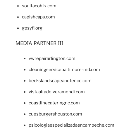
soultacohtx.com
capishcaps.com
gpsyfl.org
MEDIA PARTNER III
vwrepairarlington.com
cleaningservicebaltimore-md.com
beckslandscapeandfence.com
vistaaltadelveramendi.com
coastlinecateringnc.com
cuesburgershouston.com
psicologiaespecializadaencampeche.com