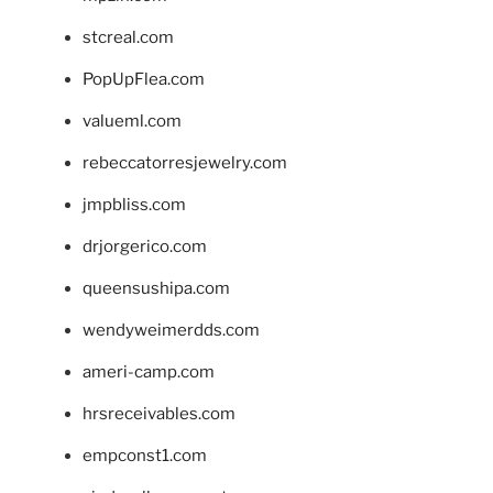
stcreal.com
PopUpFlea.com
valueml.com
rebeccatorresjewelry.com
jmpbliss.com
drjorgerico.com
queensushipa.com
wendyweimerdds.com
ameri-camp.com
hrsreceivables.com
empconst1.com