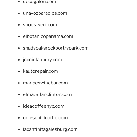
decogaleri.com
unavozparadios.com
shoes-vert.com
elbotanicopanama.com
shadyoaksrockportrvpark.com
jccoinlaundry.com
kautorepair.com
marjaeswinebar.com
elmazatlanclinton.com
ideacoffeenyc.com
odieschillicothe.com
lacantinitagalesburg.com