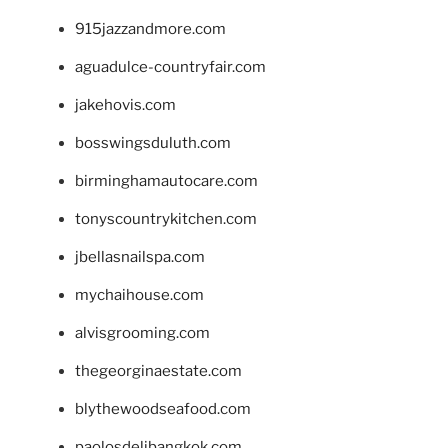
915jazzandmore.com
aguadulce-countryfair.com
jakehovis.com
bosswingsduluth.com
birminghamautocare.com
tonyscountrykitchen.com
jbellasnailspa.com
mychaihouse.com
alvisgrooming.com
thegeorginaestate.com
blythewoodseafood.com
paolosdelibangkok.com