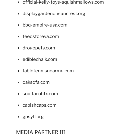
official-kelly-toys-squishmallows.com
displaygardenonsuncrest.org
bbq-empire-usa.com
feedstoreva.com
drogopets.com
ediblechalk.com
tabletennisnearme.com
oaksofa.com
soultacohtx.com
capishcaps.com
gpsyfl.org
MEDIA PARTNER III