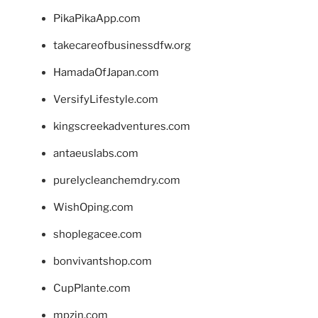
PikaPikaApp.com
takecareofbusinessdfw.org
HamadaOfJapan.com
VersifyLifestyle.com
kingscreekadventures.com
antaeuslabs.com
purelycleanchemdry.com
WishOping.com
shoplegacee.com
bonvivantshop.com
CupPlante.com
mpzin.com