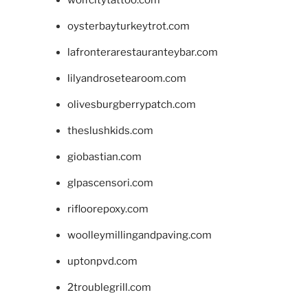
oysterbayturkeytrot.com
lafronterarestauranteybar.com
lilyandrosetearoom.com
olivesburgberrypatch.com
theslushkids.com
giobastian.com
glpascensori.com
rifloorepoxy.com
woolleymillingandpaving.com
uptonpvd.com
2troublegrill.com