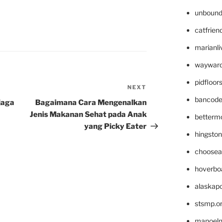
unbound
catfrien
marianli
wayward
pidfloo
NEXT
Next
bancode
Post
jaga
Bagaimana Cara Mengenalkan
Jenis Makanan Sehat pada Anak
betterm
yang Picky Eater
hingsto
choosea
hoverbo
alaskapo
stsmp.o
manoel