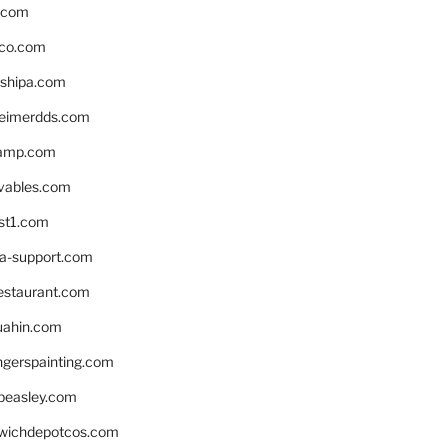
s.com
ico.com
shipa.com
eimerdds.com
camp.com
ivables.com
st1.com
la-support.com
estaurant.com
uahin.com
erspainting.com
beasley.com
wichdepotcos.com