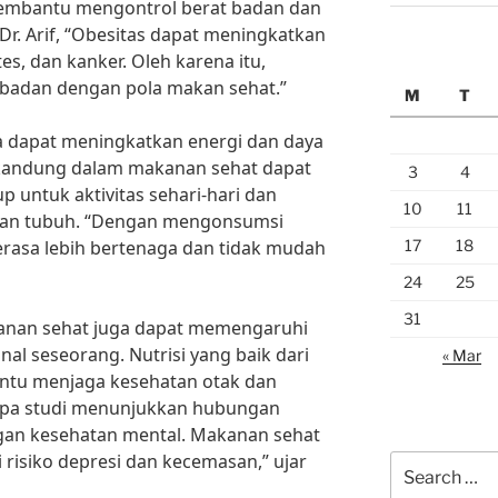
membantu mengontrol berat badan dan
r. Arif, “Obesitas dapat meningkatkan
tes, dan kanker. Oleh karena itu,
 badan dengan pola makan sehat.”
M
T
ga dapat meningkatkan energi dan daya
erkandung dalam makanan sehat dapat
3
4
 untuk aktivitas sehari-hari dan
10
11
lan tubuh. “Dengan mengonsumsi
17
18
rasa lebih bertenaga dan tidak mudah
24
25
31
kanan sehat juga dapat memengaruhi
al seseorang. Nutrisi yang baik dari
« Mar
tu menjaga kesehatan otak dan
pa studi menunjukkan hubungan
gan kesehatan mental. Makanan sehat
isiko depresi dan kecemasan,” ujar
Search
for: