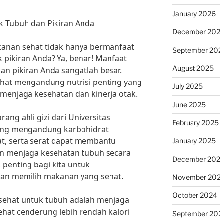
January 2026
 Tubuh dan Pikiran Anda
December 20
anan sehat tidak hanya bermanfaat
September 20
k pikiran Anda? Ya, benar! Manfaat
August 2025
n pikiran Anda sangatlah besar.
ehat mengandung nutrisi penting yang
July 2025
menjaga kesehatan dan kinerja otak.
June 2025
ang ahli gizi dari Universitas
February 2025
yang mengandung karbohidrat
at, serta serat dapat membantu
January 2025
an menjaga kesehatan tubuh secara
December 20
, penting bagi kita untuk
an memilih makanan yang sehat.
November 20
October 2024
sehat untuk tubuh adalah menjaga
ehat cenderung lebih rendah kalori
September 20