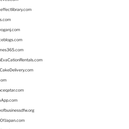
ffectlibrary.com
ns.com
yoganj.com
rceblogs.com
ames365.com
EvaCationRentals.com
rCakeDelivery.com
.com
enceqatar.com
aApp.com
eofbusinessdfw.org
OfJapan.com