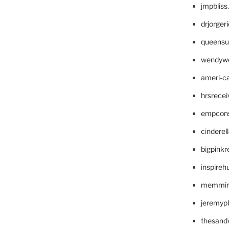
jmpblis
drjorger
queensu
wendyw
ameri-
hrsrece
empcon
cinderel
bigpinkr
inspireh
memming
jeremyp
thesand