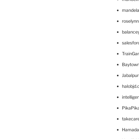
mandelae
roselyn
balance
salesfo
TrainG
Baytown
Jabalpu
halobjd
intellig
PikaPik
takecar
Hamada