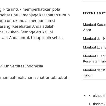
gi kita untuk memperhatikan pola
RECENT POST
sehat untuk menjaga kesehatan tubuh
n ragu untuk mulai mengonsumsi
Manfaat Kacan
karang. Kesehatan Anda adalah
Anda
da lakukan. Semoga artikel ini
asi Anda untuk hidup lebih sehat.
Manfaat dan Kh
Manfaat Luar B
Manfaat Luar B
Kesehatan Tub
dari Universitas Indonesia
Manfaat dan Kh
Tubuh
m/manfaat-makanan-sehat-untuk-tubuh-
okhealt
theinte