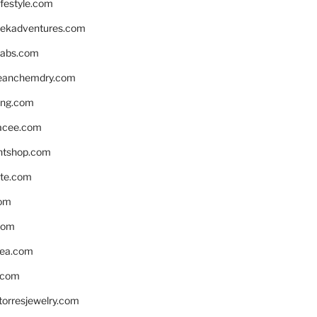
ifestyle.com
eekadventures.com
labs.com
leanchemdry.com
ing.com
acee.com
ntshop.com
te.com
om
com
ea.com
.com
torresjewelry.com