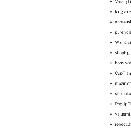
VersifyL
kingscr
antaeus
purelyc
WishOp
shopleg
bonviva
CupPlan
mpzin.c
stcreal.
PopUpFl
valueml
rebecca