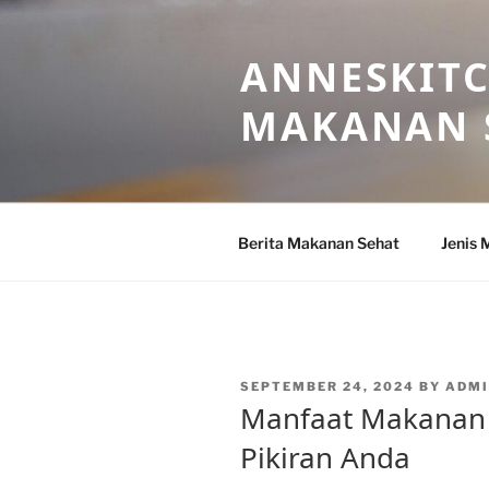
Skip
to
ANNESKITC
content
MAKANAN 
Berita Makanan Sehat
Jenis 
POSTED
SEPTEMBER 24, 2024
BY
ADM
ON
Manfaat Makanan 
Pikiran Anda