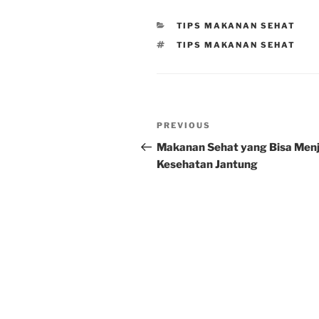
CATEGORIES
TIPS MAKANAN SEHAT
TAGS
TIPS MAKANAN SEHAT
Post
Previous
PREVIOUS
navigation
Post
Makanan Sehat yang Bisa Men
Kesehatan Jantung