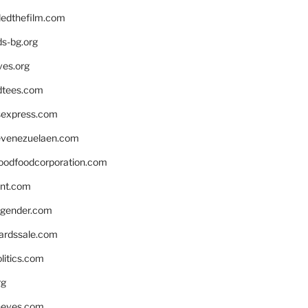
edthefilm.com
ds-bg.org
ves.org
tees.com
rsexpress.com
venezuelaen.com
oodfoodcorporation.com
nnt.com
gender.com
ardssale.com
litics.com
rg
neves.com