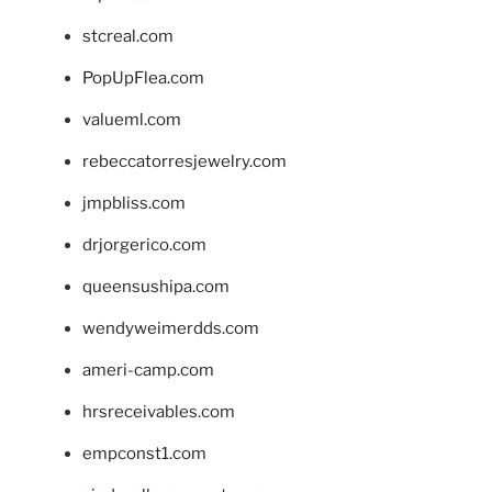
stcreal.com
PopUpFlea.com
valueml.com
rebeccatorresjewelry.com
jmpbliss.com
drjorgerico.com
queensushipa.com
wendyweimerdds.com
ameri-camp.com
hrsreceivables.com
empconst1.com