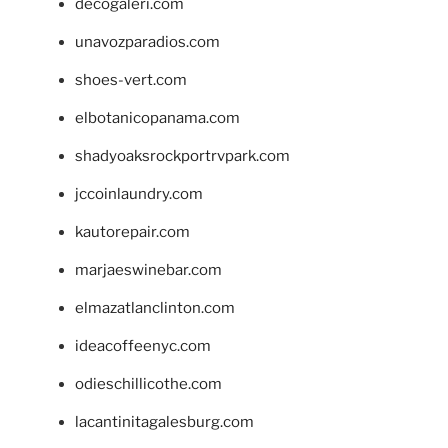
decogaleri.com
unavozparadios.com
shoes-vert.com
elbotanicopanama.com
shadyoaksrockportrvpark.com
jccoinlaundry.com
kautorepair.com
marjaeswinebar.com
elmazatlanclinton.com
ideacoffeenyc.com
odieschillicothe.com
lacantinitagalesburg.com