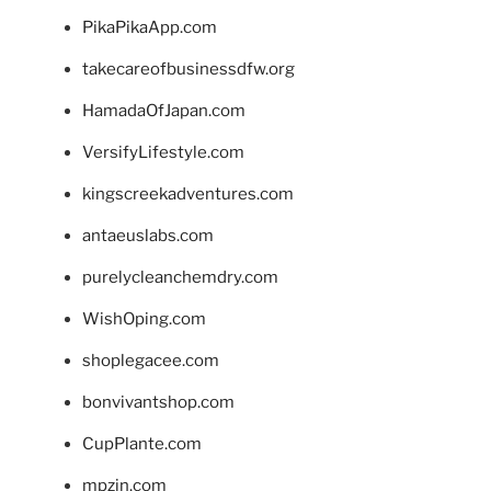
PikaPikaApp.com
takecareofbusinessdfw.org
HamadaOfJapan.com
VersifyLifestyle.com
kingscreekadventures.com
antaeuslabs.com
purelycleanchemdry.com
WishOping.com
shoplegacee.com
bonvivantshop.com
CupPlante.com
mpzin.com