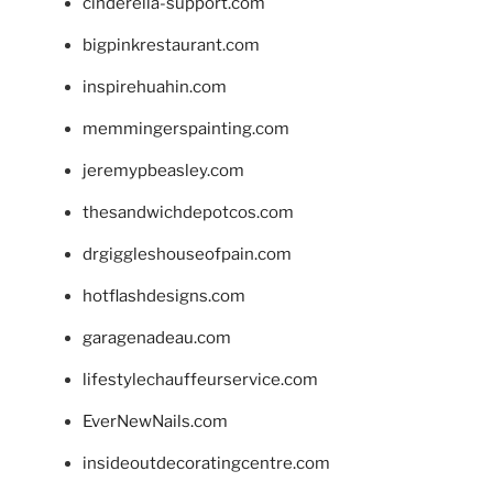
cinderella-support.com
bigpinkrestaurant.com
inspirehuahin.com
memmingerspainting.com
jeremypbeasley.com
thesandwichdepotcos.com
drgiggleshouseofpain.com
hotflashdesigns.com
garagenadeau.com
lifestylechauffeurservice.com
EverNewNails.com
insideoutdecoratingcentre.com