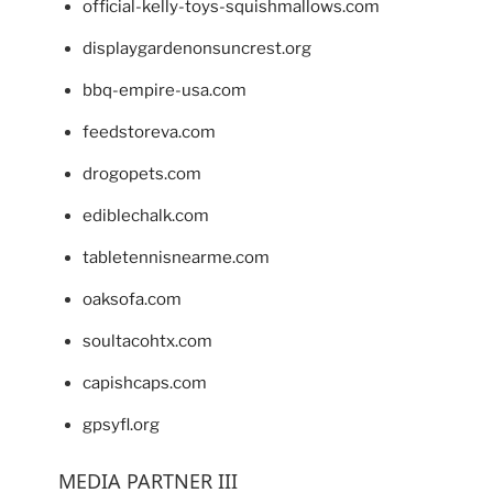
official-kelly-toys-squishmallows.com
displaygardenonsuncrest.org
bbq-empire-usa.com
feedstoreva.com
drogopets.com
ediblechalk.com
tabletennisnearme.com
oaksofa.com
soultacohtx.com
capishcaps.com
gpsyfl.org
MEDIA PARTNER III