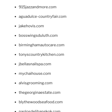
915jazzandmore.com
aguadulce-countryfair.com
jakehovis.com
bosswingsduluth.com
birminghamautocare.com
tonyscountrykitchen.com
jbellasnailspa.com
mychaihouse.com
alvisgrooming.com
thegeorginaestate.com
blythewoodseafood.com
paolosdelibangkok.com