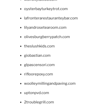
oysterbayturkeytrot.com
lafronterarestauranteybar.com
lilyandrosetearoom.com
olivesburgberrypatch.com
theslushkids.com
giobastian.com
glpascensori.com
rifloorepoxy.com
woolleymillingandpaving.com
uptonpvd.com
2troublegrill.com