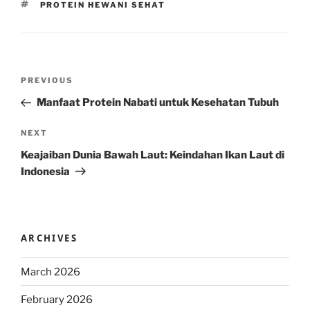
TAGS
PROTEIN HEWANI SEHAT
Post
Previous
PREVIOUS
navigation
Post
Manfaat Protein Nabati untuk Kesehatan Tubuh
Next
NEXT
Post
Keajaiban Dunia Bawah Laut: Keindahan Ikan Laut di
Indonesia
ARCHIVES
March 2026
February 2026