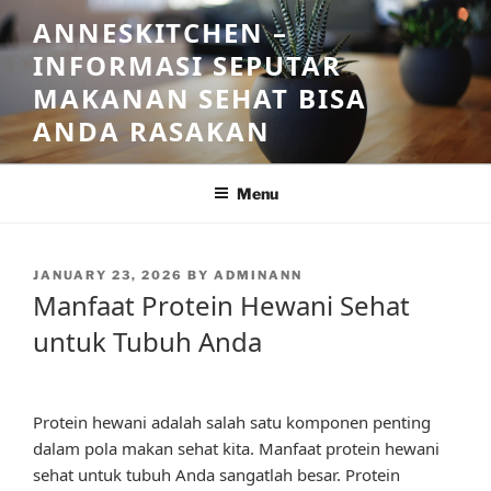
Skip
ANNESKITCHEN –
to
INFORMASI SEPUTAR
content
MAKANAN SEHAT BISA
ANDA RASAKAN
Menu
POSTED
JANUARY 23, 2026
BY
ADMINANN
ON
Manfaat Protein Hewani Sehat
untuk Tubuh Anda
Protein hewani adalah salah satu komponen penting
dalam pola makan sehat kita. Manfaat protein hewani
sehat untuk tubuh Anda sangatlah besar. Protein