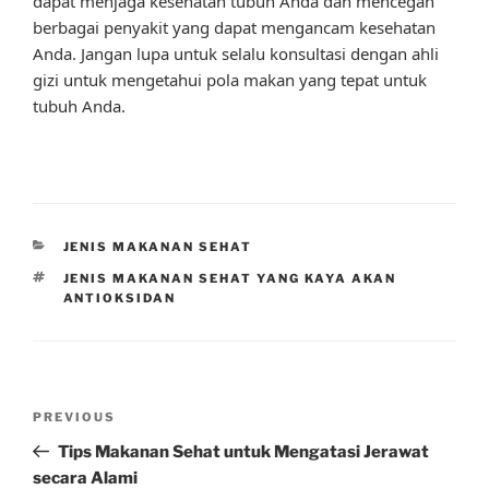
dapat menjaga kesehatan tubuh Anda dan mencegah
berbagai penyakit yang dapat mengancam kesehatan
Anda. Jangan lupa untuk selalu konsultasi dengan ahli
gizi untuk mengetahui pola makan yang tepat untuk
tubuh Anda.
CATEGORIES
JENIS MAKANAN SEHAT
TAGS
JENIS MAKANAN SEHAT YANG KAYA AKAN
ANTIOKSIDAN
Post
Previous
PREVIOUS
navigation
Post
Tips Makanan Sehat untuk Mengatasi Jerawat
secara Alami