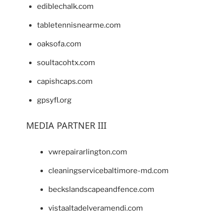
ediblechalk.com
tabletennisnearme.com
oaksofa.com
soultacohtx.com
capishcaps.com
gpsyfl.org
MEDIA PARTNER III
vwrepairarlington.com
cleaningservicebaltimore-md.com
beckslandscapeandfence.com
vistaaltadelveramendi.com