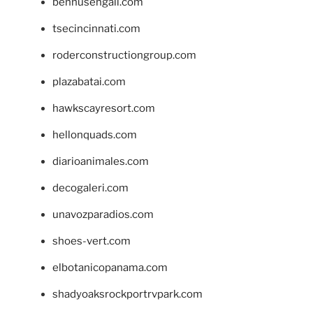
bennusehgall.com
tsecincinnati.com
roderconstructiongroup.com
plazabatai.com
hawkscayresort.com
hellonquads.com
diarioanimales.com
decogaleri.com
unavozparadios.com
shoes-vert.com
elbotanicopanama.com
shadyoaksrockportrvpark.com