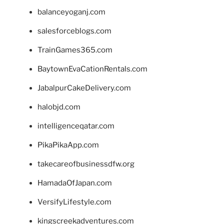
balanceyoganj.com
salesforceblogs.com
TrainGames365.com
BaytownEvaCationRentals.com
JabalpurCakeDelivery.com
halobjd.com
intelligenceqatar.com
PikaPikaApp.com
takecareofbusinessdfw.org
HamadaOfJapan.com
VersifyLifestyle.com
kingscreekadventures.com