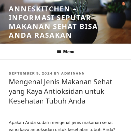
Skip
ANNESKITCHEN –
to
INFORMASI SEPUTAR
content
MAKANAN SEHAT BISA
ANDA RASAKAN
Menu
POSTED
SEPTEMBER 9, 2024
BY
ADMINANN
ON
Mengenal Jenis Makanan Sehat
yang Kaya Antioksidan untuk
Kesehatan Tubuh Anda
Apakah Anda sudah mengenal jenis makanan sehat
yang kaya antioksidan untuk kesehatan tubuh Anda?