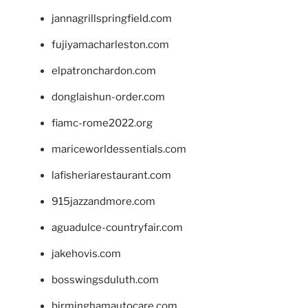
jannagrillspringfield.com
fujiyamacharleston.com
elpatronchardon.com
donglaishun-order.com
fiamc-rome2022.org
mariceworldessentials.com
lafisheriarestaurant.com
915jazzandmore.com
aguadulce-countryfair.com
jakehovis.com
bosswingsduluth.com
birminghamautocare.com