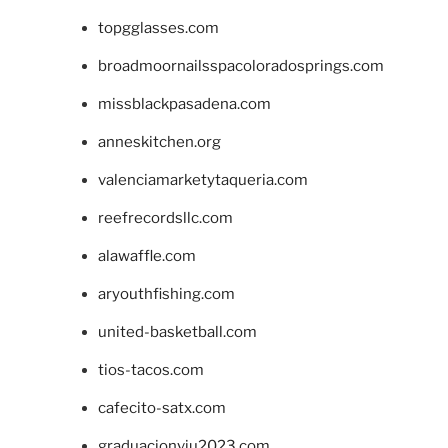
topgglasses.com
broadmoornailsspacoloradosprings.com
missblackpasadena.com
anneskitchen.org
valenciamarketytaqueria.com
reefrecordsllc.com
alawaffle.com
aryouthfishing.com
united-basketball.com
tios-tacos.com
cafecito-satx.com
graduacionviu2023.com