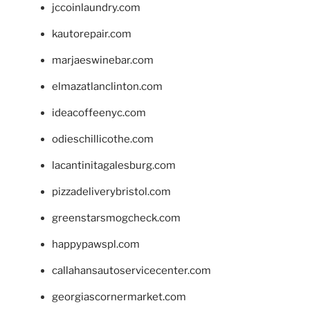
jccoinlaundry.com
kautorepair.com
marjaeswinebar.com
elmazatlanclinton.com
ideacoffeenyc.com
odieschillicothe.com
lacantinitagalesburg.com
pizzadeliverybristol.com
greenstarsmogcheck.com
happypawspl.com
callahansautoservicecenter.com
georgiascornermarket.com