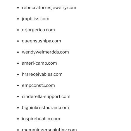
rebeccatorresjewelry.com
jmpbliss.com
drjorgerico.com
queensushipa.com
wendyweimerdds.com
ameri-camp.com
hrsreceivables.com
empconst1.com
cinderella-support.com
bigpinkrestaurant.com
inspirehuahin.com
memmingerspainting.com