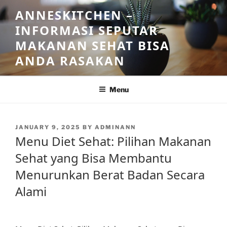
Skip
ANNESKITCHEN –
to
INFORMASI SEPUTAR
content
MAKANAN SEHAT BISA
ANDA RASAKAN
Menu
POSTED
JANUARY 9, 2025
BY
ADMINANN
ON
Menu Diet Sehat: Pilihan Makanan
Sehat yang Bisa Membantu
Menurunkan Berat Badan Secara
Alami