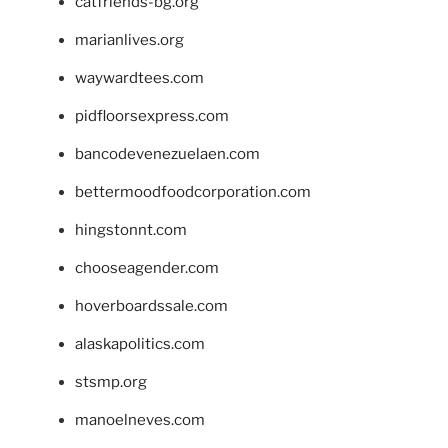
catfriends-bg.org
marianlives.org
waywardtees.com
pidfloorsexpress.com
bancodevenezuelaen.com
bettermoodfoodcorporation.com
hingstonnt.com
chooseagender.com
hoverboardssale.com
alaskapolitics.com
stsmp.org
manoelneves.com