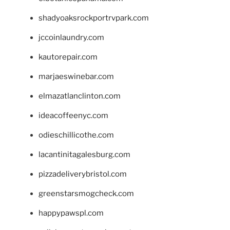
shadyoaksrockportrvpark.com
jccoinlaundry.com
kautorepair.com
marjaeswinebar.com
elmazatlanclinton.com
ideacoffeenyc.com
odieschillicothe.com
lacantinitagalesburg.com
pizzadeliverybristol.com
greenstarsmogcheck.com
happypawspl.com