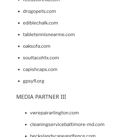
drogopets.com
ediblechalk.com
tabletennisnearme.com
oaksofa.com
soultacohtx.com
capishcaps.com
gpsyfl.org
MEDIA PARTNER III
vwrepairarlington.com
cleaningservicebaltimore-md.com
beckslandscapeandfence.com