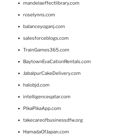
mandelaeffectlibrary.com
roselynns.com
balanceyoganj.com
salesforceblogs.com
TrainGames365.com
BaytownEvaCationRentals.com
JabalpurCakeDelivery.com
halobjd.com
intelligenceqatar.com
PikaPikaApp.com
takecareofbusinessdfw.org
HamadaOfJapan.com