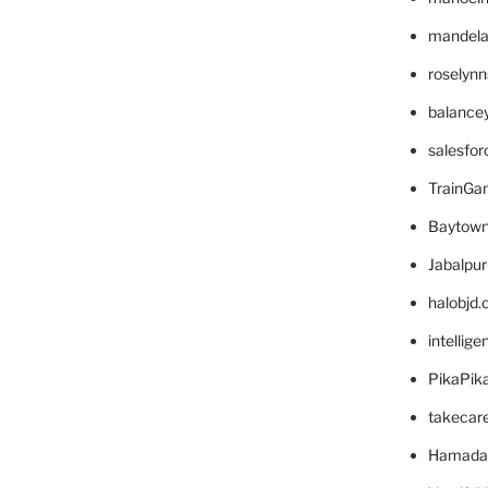
mandelae
roselyn
balance
salesfo
TrainG
Baytown
Jabalpu
halobjd
intellig
PikaPik
takecar
Hamada