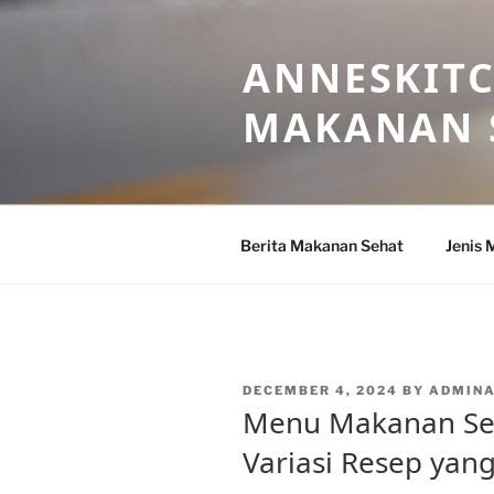
Skip
to
ANNESKITC
content
MAKANAN 
Berita Makanan Sehat
Jenis 
POSTED
DECEMBER 4, 2024
BY
ADMIN
ON
Menu Makanan Seh
Variasi Resep yang