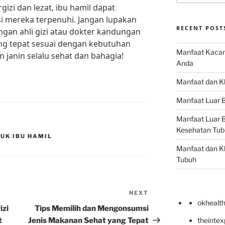
gizi dan lezat, ibu hamil dapat
i mereka terpenuhi. Jangan lupakan
RECENT POST
ngan ahli gizi atau dokter kandungan
g tepat sesuai dengan kebutuhan
Manfaat Kacan
n janin selalu sehat dan bahagia!
Anda
Manfaat dan Kh
Manfaat Luar B
Manfaat Luar B
Kesehatan Tub
UK IBU HAMIL
Manfaat dan Kh
Tubuh
NEXT
Next
okhealt
Post
izi
Tips Memilih dan Mengonsumsi
t
Jenis Makanan Sehat yang Tepat
theinte