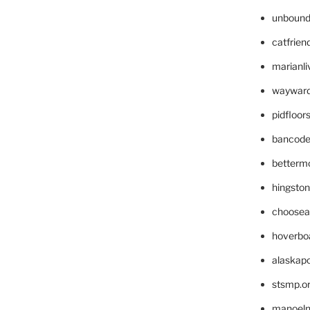
unbound
catfrien
marianli
wayward
pidfloo
bancode
betterm
hingsto
choosea
hoverbo
alaskapo
stsmp.o
manoel