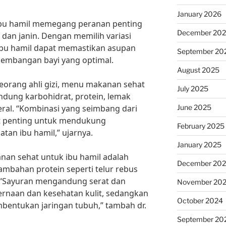
January 2026
bu hamil memegang peranan penting
December 20
dan janin. Dengan memilih variasi
, ibu hamil dapat memastikan asupan
September 20
kembangan bayi yang optimal.
August 2025
seorang ahli gizi, menu makanan sehat
July 2025
dung karbohidrat, protein, lemak
June 2025
neral. “Kombinasi yang seimbang dari
at penting untuk mendukung
February 2025
tan ibu hamil,” ujarnya.
January 2025
nan sehat untuk ibu hamil adalah
December 20
ambahan protein seperti telur rebus
 “Sayuran mengandung serat dan
November 20
ernaan dan kesehatan kulit, sedangkan
October 2024
entukan jaringan tubuh,” tambah dr.
September 20