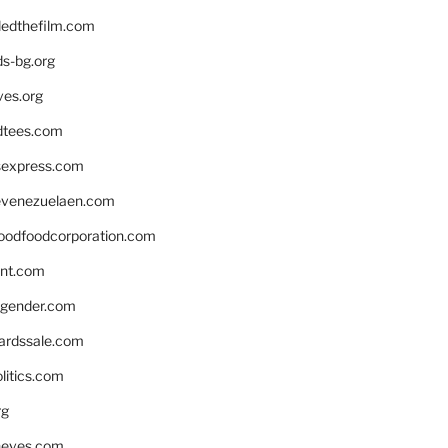
edthefilm.com
ds-bg.org
ves.org
tees.com
rsexpress.com
venezuelaen.com
oodfoodcorporation.com
nnt.com
gender.com
ardssale.com
litics.com
rg
neves.com