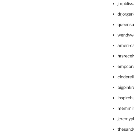
jmpblis
drjorger
queensu
wendyw
ameri-
hrsrece
empcon
cinderel
bigpinkr
inspireh
memming
jeremyp
thesand