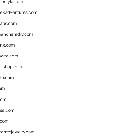
ifestyle.com
eekadventures.com
labs.com
leanchemdry.com
ing.com
acee.com
ntshop.com
te.com
om
com
ea.com
.com
torresjewelry.com