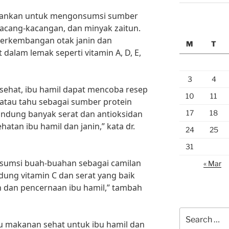
isarankan untuk mengonsumsi sumber
kacang-kacangan, dan minyak zaitun.
perkembangan otak janin dan
M
T
 dalam lemak seperti vitamin A, D, E,
3
4
sehat, ibu hamil dapat mencoba resep
10
11
atau tahu sebagai sumber protein
17
18
andung banyak serat dan antioksidan
atan ibu hamil dan janin,” kata dr.
24
25
31
onsumsi buah-buahan sebagai camilan
« Mar
ung vitamin C dan serat yang baik
h dan pencernaan ibu hamil,” tambah
Search
makanan sehat untuk ibu hamil dan
for: