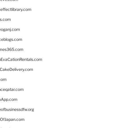
ffectlibrary.com
ns.com
yoganj.com
rceblogs.com
ames365.com
EvaCationRentals.com
rCakeDelivery.com
.com
enceqatar.com
aApp.com
eofbusinessdfw.org
OfJapan.com