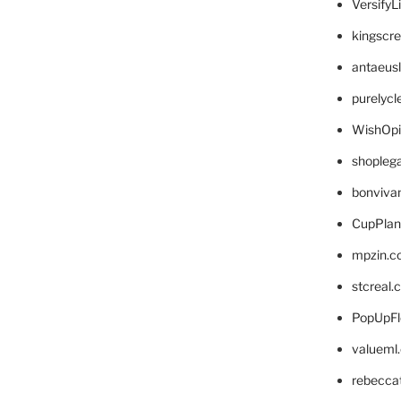
VersifyL
kingscr
antaeus
purelyc
WishOp
shopleg
bonviva
CupPlan
mpzin.c
stcreal.
PopUpFl
valueml
rebecca