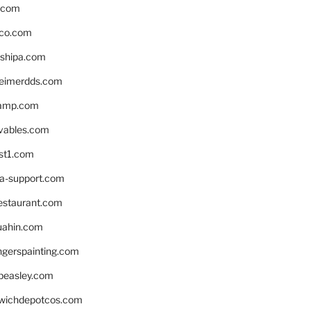
s.com
ico.com
shipa.com
eimerdds.com
camp.com
ivables.com
st1.com
la-support.com
estaurant.com
uahin.com
erspainting.com
beasley.com
wichdepotcos.com