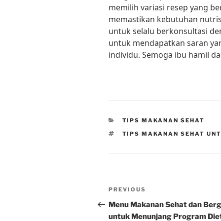
memilih variasi resep yang ber
memastikan kebutuhan nutris
untuk selalu berkonsultasi de
untuk mendapatkan saran yan
individu. Semoga ibu hamil da
CATEGORIES
TIPS MAKANAN SEHAT
TAGS
TIPS MAKANAN SEHAT UNT
Post
Previous
PREVIOUS
navigation
Post
Menu Makanan Sehat dan Berg
untuk Menunjang Program Die