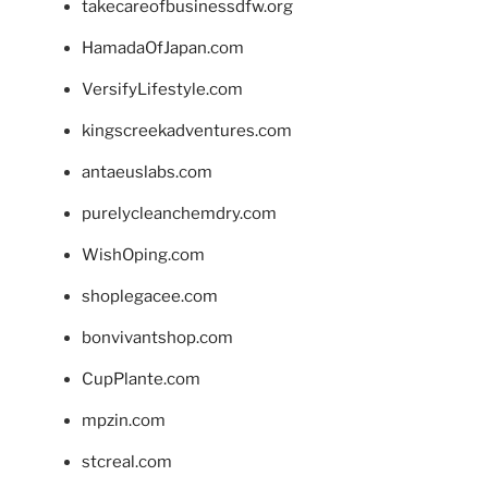
takecareofbusinessdfw.org
HamadaOfJapan.com
VersifyLifestyle.com
kingscreekadventures.com
antaeuslabs.com
purelycleanchemdry.com
WishOping.com
shoplegacee.com
bonvivantshop.com
CupPlante.com
mpzin.com
stcreal.com