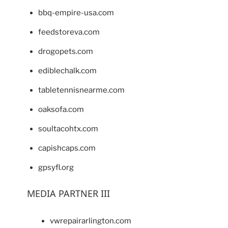
bbq-empire-usa.com
feedstoreva.com
drogopets.com
ediblechalk.com
tabletennisnearme.com
oaksofa.com
soultacohtx.com
capishcaps.com
gpsyfl.org
MEDIA PARTNER III
vwrepairarlington.com