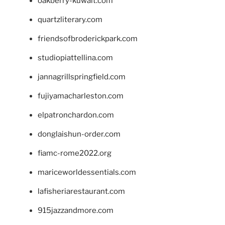
oakberry-kuwait.com
quartzliterary.com
friendsofbroderickpark.com
studiopiattellina.com
jannagrillspringfield.com
fujiyamacharleston.com
elpatronchardon.com
donglaishun-order.com
fiamc-rome2022.org
mariceworldessentials.com
lafisheriarestaurant.com
915jazzandmore.com