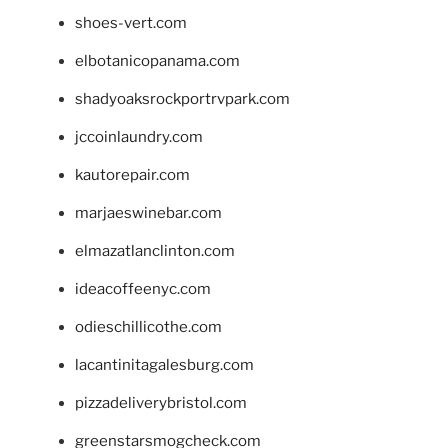
shoes-vert.com
elbotanicopanama.com
shadyoaksrockportrvpark.com
jccoinlaundry.com
kautorepair.com
marjaeswinebar.com
elmazatlanclinton.com
ideacoffeenyc.com
odieschillicothe.com
lacantinitagalesburg.com
pizzadeliverybristol.com
greenstarsmogcheck.com