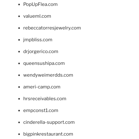
PopUpFlea.com
valueml.com
rebeccatorresjewelry.com
jmpbliss.com
drjorgerico.com
queensushipa.com
wendyweimerdds.com
ameri-camp.com
hrsreceivables.com
empconst1.com
cinderella-support.com
bigpinkrestaurant.com