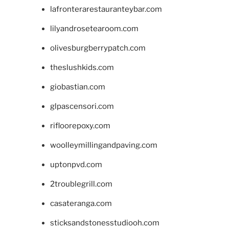
lafronterarestauranteybar.com
lilyandrosetearoom.com
olivesburgberrypatch.com
theslushkids.com
giobastian.com
glpascensori.com
rifloorepoxy.com
woolleymillingandpaving.com
uptonpvd.com
2troublegrill.com
casateranga.com
sticksandstonesstudiooh.com