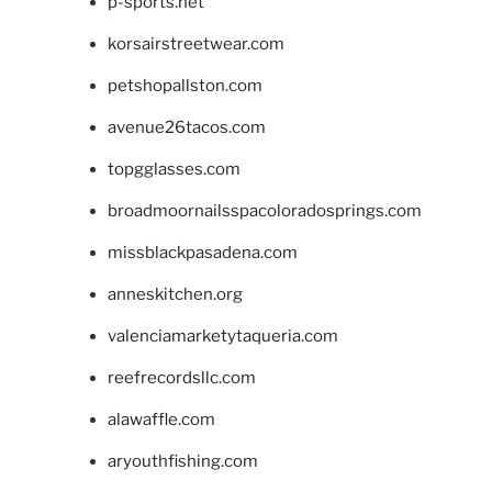
p-sports.net
korsairstreetwear.com
petshopallston.com
avenue26tacos.com
topgglasses.com
broadmoornailsspacoloradosprings.com
missblackpasadena.com
anneskitchen.org
valenciamarketytaqueria.com
reefrecordsllc.com
alawaffle.com
aryouthfishing.com