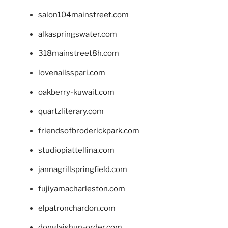
salon104mainstreet.com
alkaspringswater.com
318mainstreet8h.com
lovenailsspari.com
oakberry-kuwait.com
quartzliterary.com
friendsofbroderickpark.com
studiopiattellina.com
jannagrillspringfield.com
fujiyamacharleston.com
elpatronchardon.com
donglaishun-order.com