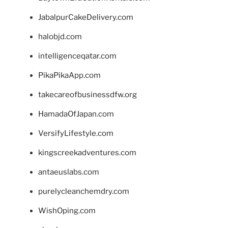
JabalpurCakeDelivery.com
halobjd.com
intelligenceqatar.com
PikaPikaApp.com
takecareofbusinessdfw.org
HamadaOfJapan.com
VersifyLifestyle.com
kingscreekadventures.com
antaeuslabs.com
purelycleanchemdry.com
WishOping.com