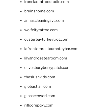
ironcladtattoostudio.com
bruinshome.com
annascleaningsvc.com
wolfcitytattoo.com
oysterbayturkeytrot.com
lafronterarestauranteybar.com
lilyandrosetearoom.com
olivesburgberrypatch.com
theslushkids.com
giobastian.com
glpascensori.com
rifloorepoxy.com