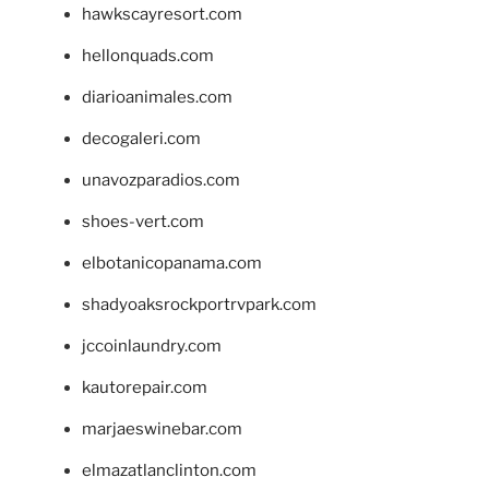
hawkscayresort.com
hellonquads.com
diarioanimales.com
decogaleri.com
unavozparadios.com
shoes-vert.com
elbotanicopanama.com
shadyoaksrockportrvpark.com
jccoinlaundry.com
kautorepair.com
marjaeswinebar.com
elmazatlanclinton.com