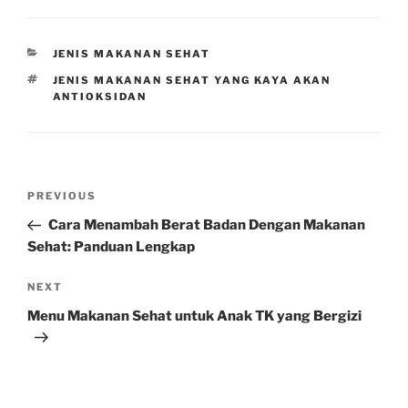
CATEGORIES
JENIS MAKANAN SEHAT
TAGS
JENIS MAKANAN SEHAT YANG KAYA AKAN
ANTIOKSIDAN
Post
Previous
PREVIOUS
navigation
Post
Cara Menambah Berat Badan Dengan Makanan
Sehat: Panduan Lengkap
Next
NEXT
Post
Menu Makanan Sehat untuk Anak TK yang Bergizi