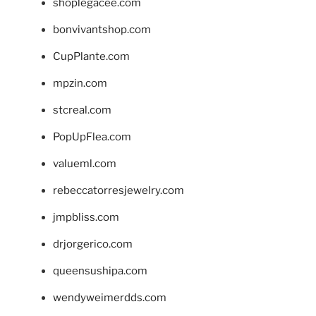
shoplegacee.com
bonvivantshop.com
CupPlante.com
mpzin.com
stcreal.com
PopUpFlea.com
valueml.com
rebeccatorresjewelry.com
jmpbliss.com
drjorgerico.com
queensushipa.com
wendyweimerdds.com