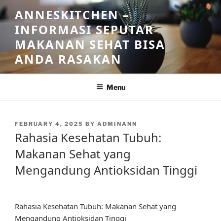
Skip
ANNESKITCHEN –
to
INFORMASI SEPUTAR
content
MAKANAN SEHAT BISA
ANDA RASAKAN
Menu
POSTED
FEBRUARY 4, 2025
BY
ADMINANN
ON
Rahasia Kesehatan Tubuh:
Makanan Sehat yang
Mengandung Antioksidan Tinggi
Rahasia Kesehatan Tubuh: Makanan Sehat yang
Mengandung Antioksidan Tinggi