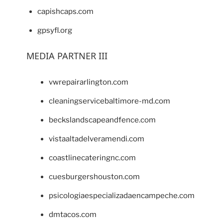
capishcaps.com
gpsyfl.org
MEDIA PARTNER III
vwrepairarlington.com
cleaningservicebaltimore-md.com
beckslandscapeandfence.com
vistaaltadelveramendi.com
coastlinecateringnc.com
cuesburgershouston.com
psicologiaespecializadaencampeche.com
dmtacos.com