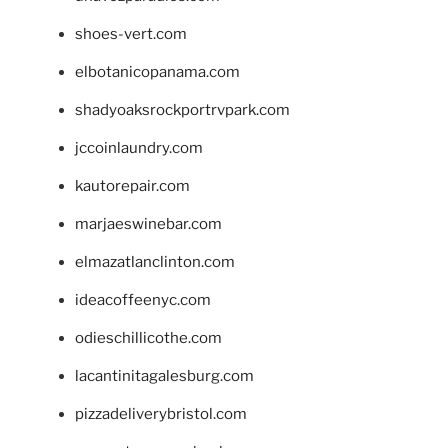
shoes-vert.com
elbotanicopanama.com
shadyoaksrockportrvpark.com
jccoinlaundry.com
kautorepair.com
marjaeswinebar.com
elmazatlanclinton.com
ideacoffeenyc.com
odieschillicothe.com
lacantinitagalesburg.com
pizzadeliverybristol.com