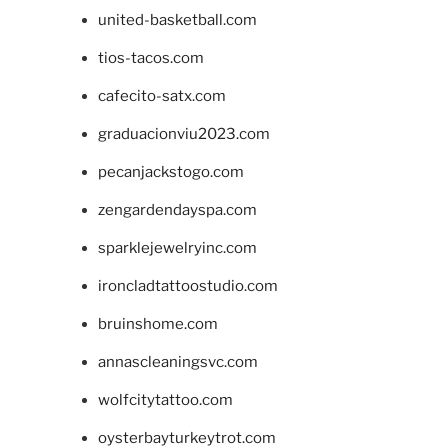
united-basketball.com
tios-tacos.com
cafecito-satx.com
graduacionviu2023.com
pecanjackstogo.com
zengardendayspa.com
sparklejewelryinc.com
ironcladtattoostudio.com
bruinshome.com
annascleaningsvc.com
wolfcitytattoo.com
oysterbayturkeytrot.com