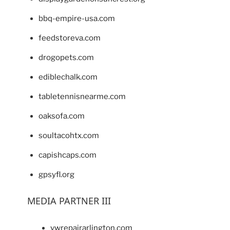
bbq-empire-usa.com
feedstoreva.com
drogopets.com
ediblechalk.com
tabletennisnearme.com
oaksofa.com
soultacohtx.com
capishcaps.com
gpsyfl.org
MEDIA PARTNER III
vwrepairarlington.com