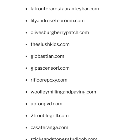
lafronterarestauranteybar.com
lilyandrosetearoom.com
olivesburgberrypatch.com
theslushkids.com
giobastian.com
glpascensori.com
rifloorepoxy.com
woolleymillingandpaving.com
uptonpvd.com
2troublegrill.com
casateranga.com
sticksandstonesstudiooh.com