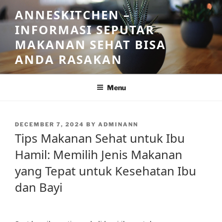
Skip
ANNESKITCHEN –
to
INFORMASI SEPUTAR
content
MAKANAN SEHAT BISA
ANDA RASAKAN
Menu
POSTED
DECEMBER 7, 2024
BY
ADMINANN
ON
Tips Makanan Sehat untuk Ibu
Hamil: Memilih Jenis Makanan
yang Tepat untuk Kesehatan Ibu
dan Bayi