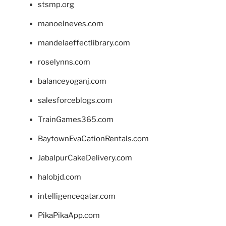
stsmp.org
manoelneves.com
mandelaeffectlibrary.com
roselynns.com
balanceyoganj.com
salesforceblogs.com
TrainGames365.com
BaytownEvaCationRentals.com
JabalpurCakeDelivery.com
halobjd.com
intelligenceqatar.com
PikaPikaApp.com