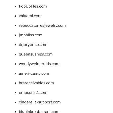
PopUpFlea.com
valueml.com
rebeccatorresjewelry.com
jmpbliss.com
drjorgerico.com
queensushipa.com
wendyweimerdds.com
ameri-camp.com
hrsreceivables.com
empconst1.com
cinderella-support.com
bigpinkrestaurant.com