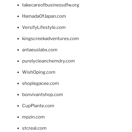
takecareofbusinessdfw.org
HamadaOfJapan.com
VersifyLifestyle.com
kingscreekadventures.com
antaeuslabs.com
purelycleanchemdry.com
WishOping.com
shoplegacee.com
bonvivantshop.com
CupPlante.com
mpzin.com
stcreal.com