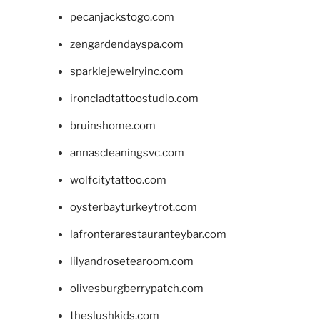
pecanjackstogo.com
zengardendayspa.com
sparklejewelryinc.com
ironcladtattoostudio.com
bruinshome.com
annascleaningsvc.com
wolfcitytattoo.com
oysterbayturkeytrot.com
lafronterarestauranteybar.com
lilyandrosetearoom.com
olivesburgberrypatch.com
theslushkids.com