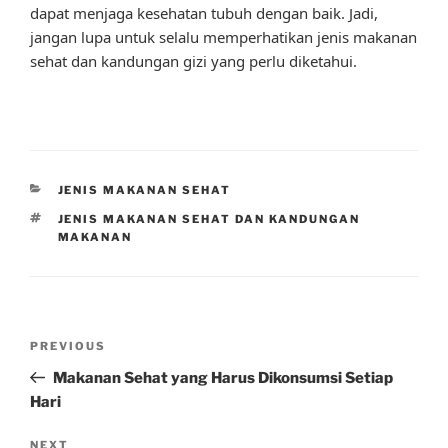
dapat menjaga kesehatan tubuh dengan baik. Jadi,
jangan lupa untuk selalu memperhatikan jenis makanan
sehat dan kandungan gizi yang perlu diketahui.
CATEGORIES
JENIS MAKANAN SEHAT
TAGS
JENIS MAKANAN SEHAT DAN KANDUNGAN
MAKANAN
Post
Previous
PREVIOUS
navigation
Post
Makanan Sehat yang Harus Dikonsumsi Setiap
Hari
Next
NEXT