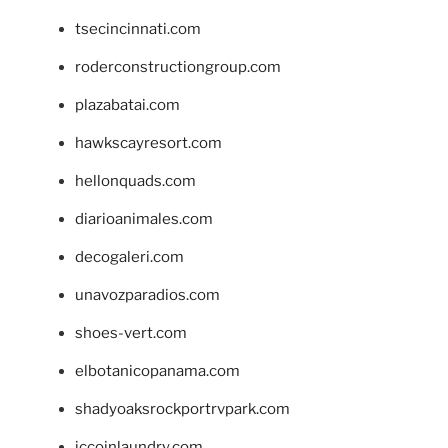
tsecincinnati.com
roderconstructiongroup.com
plazabatai.com
hawkscayresort.com
hellonquads.com
diarioanimales.com
decogaleri.com
unavozparadios.com
shoes-vert.com
elbotanicopanama.com
shadyoaksrockportrvpark.com
jccoinlaundry.com