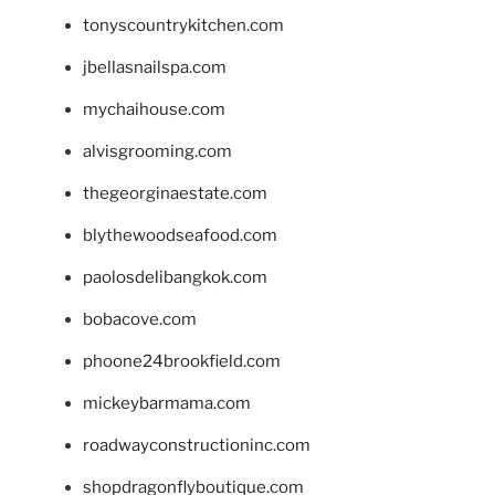
tonyscountrykitchen.com
jbellasnailspa.com
mychaihouse.com
alvisgrooming.com
thegeorginaestate.com
blythewoodseafood.com
paolosdelibangkok.com
bobacove.com
phoone24brookfield.com
mickeybarmama.com
roadwayconstructioninc.com
shopdragonflyboutique.com