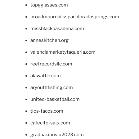
topgglasses.com
broadmoornailsspacoloradosprings.com
missblackpasadena.com
anneskitchen.org
valenciamarketytaqueria.com
reefrecordsllc.com
alawaffle.com
aryouthfishing.com
united-basketball.com
tios-tacos.com
cafecito-satx.com
graduacionviu2023.com