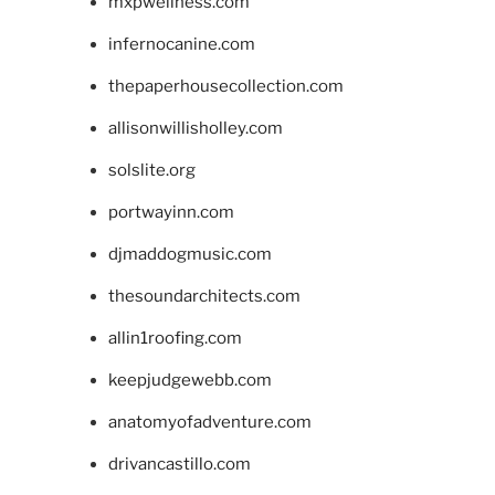
mxpwellness.com
infernocanine.com
thepaperhousecollection.com
allisonwillisholley.com
solslite.org
portwayinn.com
djmaddogmusic.com
thesoundarchitects.com
allin1roofing.com
keepjudgewebb.com
anatomyofadventure.com
drivancastillo.com