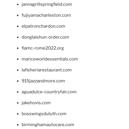
jannagrillspringfield.com
fujiyamacharleston.com
elpatronchardon.com
donglaishun-order.com
fiamc-rome2022.org
mariceworldessentials.com
lafisheriarestaurant.com
915jazzandmore.com
aguadulce-countryfair.com
jakehovis.com
bosswingsduluth.com
birminghamautocare.com