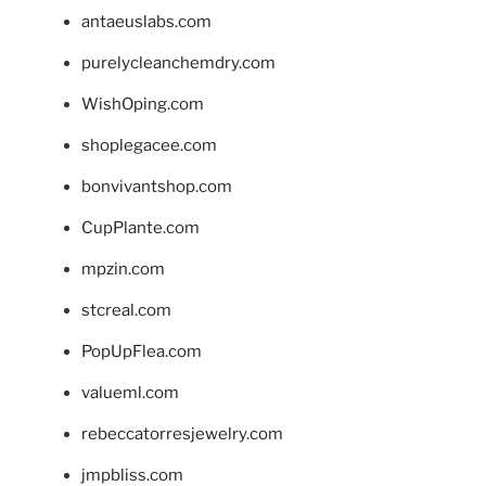
antaeuslabs.com
purelycleanchemdry.com
WishOping.com
shoplegacee.com
bonvivantshop.com
CupPlante.com
mpzin.com
stcreal.com
PopUpFlea.com
valueml.com
rebeccatorresjewelry.com
jmpbliss.com