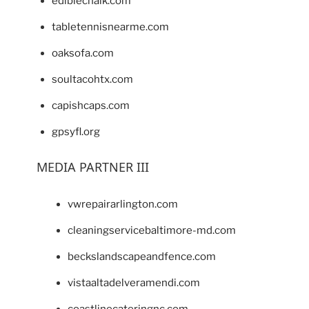
ediblechalk.com
tabletennisnearme.com
oaksofa.com
soultacohtx.com
capishcaps.com
gpsyfl.org
MEDIA PARTNER III
vwrepairarlington.com
cleaningservicebaltimore-md.com
beckslandscapeandfence.com
vistaaltadelveramendi.com
coastlinecateringnc.com