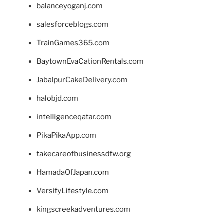
balanceyoganj.com
salesforceblogs.com
TrainGames365.com
BaytownEvaCationRentals.com
JabalpurCakeDelivery.com
halobjd.com
intelligenceqatar.com
PikaPikaApp.com
takecareofbusinessdfw.org
HamadaOfJapan.com
VersifyLifestyle.com
kingscreekadventures.com