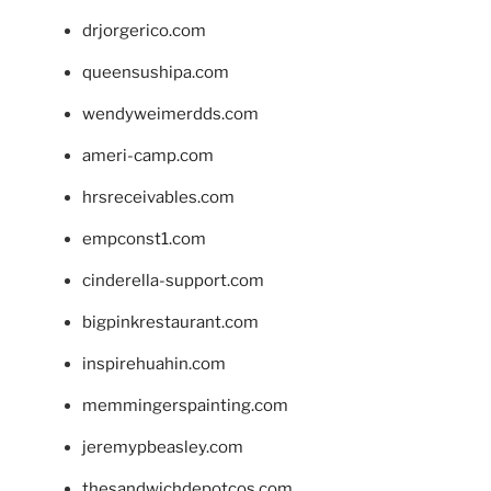
drjorgerico.com
queensushipa.com
wendyweimerdds.com
ameri-camp.com
hrsreceivables.com
empconst1.com
cinderella-support.com
bigpinkrestaurant.com
inspirehuahin.com
memmingerspainting.com
jeremypbeasley.com
thesandwichdepotcos.com