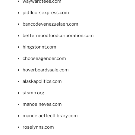
waywardtees.com
pidfloorsexpress.com
bancodevenezuelaen.com
bettermoodfoodcorporation.com
hingstonnt.com
chooseagender.com
hoverboardssale.com
alaskapolitics.com
stsmp.org
manoelneves.com
mandelaeffectlibrary.com
roselynns.com