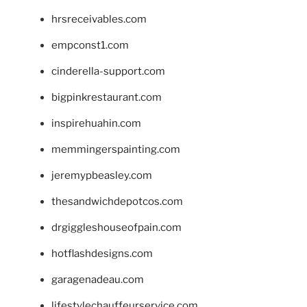
hrsreceivables.com
empconst1.com
cinderella-support.com
bigpinkrestaurant.com
inspirehuahin.com
memmingerspainting.com
jeremypbeasley.com
thesandwichdepotcos.com
drgiggleshouseofpain.com
hotflashdesigns.com
garagenadeau.com
lifestylechauffeurservice.com