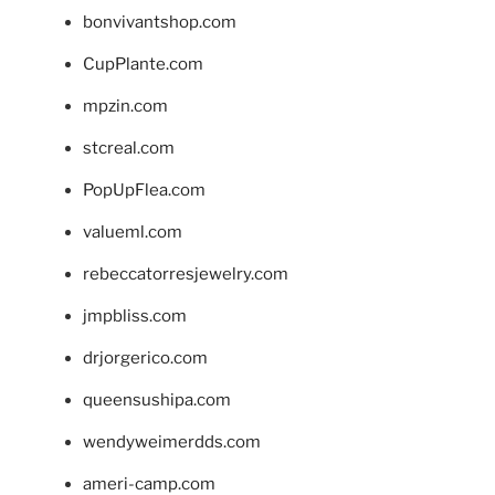
bonvivantshop.com
CupPlante.com
mpzin.com
stcreal.com
PopUpFlea.com
valueml.com
rebeccatorresjewelry.com
jmpbliss.com
drjorgerico.com
queensushipa.com
wendyweimerdds.com
ameri-camp.com