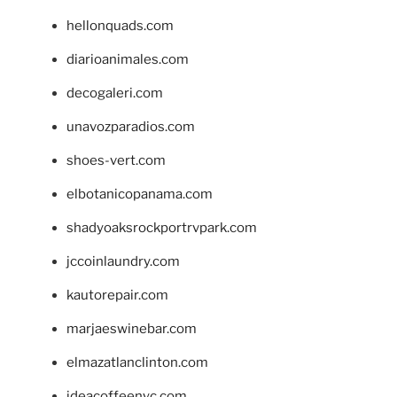
hellonquads.com
diarioanimales.com
decogaleri.com
unavozparadios.com
shoes-vert.com
elbotanicopanama.com
shadyoaksrockportrvpark.com
jccoinlaundry.com
kautorepair.com
marjaeswinebar.com
elmazatlanclinton.com
ideacoffeenyc.com