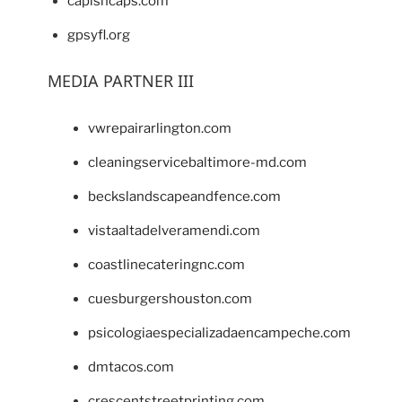
capishcaps.com
gpsyfl.org
MEDIA PARTNER III
vwrepairarlington.com
cleaningservicebaltimore-md.com
beckslandscapeandfence.com
vistaaltadelveramendi.com
coastlinecateringnc.com
cuesburgershouston.com
psicologiaespecializadaencampeche.com
dmtacos.com
crescentstreetprinting.com