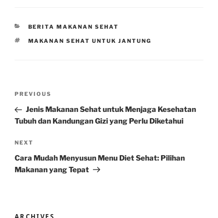
CATEGORIES
BERITA MAKANAN SEHAT
TAGS
MAKANAN SEHAT UNTUK JANTUNG
Post
Previous
PREVIOUS
navigation
Post
Jenis Makanan Sehat untuk Menjaga Kesehatan
Tubuh dan Kandungan Gizi yang Perlu Diketahui
Next
NEXT
Post
Cara Mudah Menyusun Menu Diet Sehat: Pilihan
Makanan yang Tepat
ARCHIVES