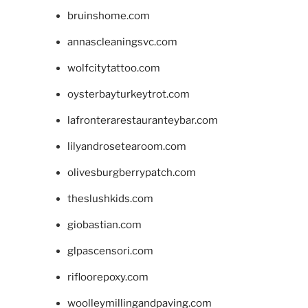
bruinshome.com
annascleaningsvc.com
wolfcitytattoo.com
oysterbayturkeytrot.com
lafronterarestauranteybar.com
lilyandrosetearoom.com
olivesburgberrypatch.com
theslushkids.com
giobastian.com
glpascensori.com
rifloorepoxy.com
woolleymillingandpaving.com