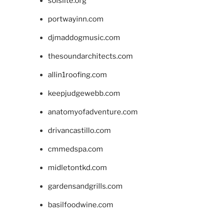
solslite.org
portwayinn.com
djmaddogmusic.com
thesoundarchitects.com
allin1roofing.com
keepjudgewebb.com
anatomyofadventure.com
drivancastillo.com
cmmedspa.com
midletontkd.com
gardensandgrills.com
basilfoodwine.com