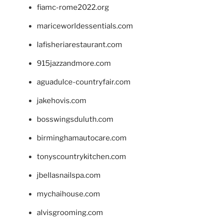
fiamc-rome2022.org
mariceworldessentials.com
lafisheriarestaurant.com
915jazzandmore.com
aguadulce-countryfair.com
jakehovis.com
bosswingsduluth.com
birminghamautocare.com
tonyscountrykitchen.com
jbellasnailspa.com
mychaihouse.com
alvisgrooming.com