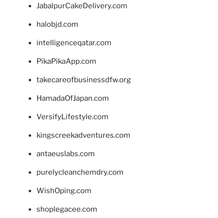
JabalpurCakeDelivery.com
halobjd.com
intelligenceqatar.com
PikaPikaApp.com
takecareofbusinessdfw.org
HamadaOfJapan.com
VersifyLifestyle.com
kingscreekadventures.com
antaeuslabs.com
purelycleanchemdry.com
WishOping.com
shoplegacee.com