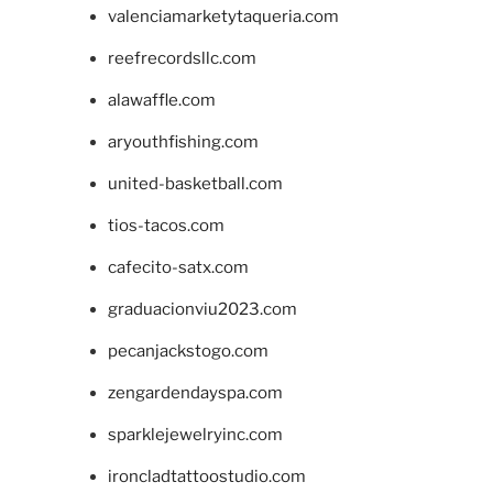
valenciamarketytaqueria.com
reefrecordsllc.com
alawaffle.com
aryouthfishing.com
united-basketball.com
tios-tacos.com
cafecito-satx.com
graduacionviu2023.com
pecanjackstogo.com
zengardendayspa.com
sparklejewelryinc.com
ironcladtattoostudio.com