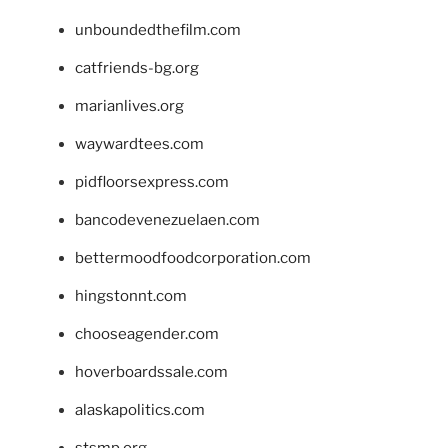
unboundedthefilm.com
catfriends-bg.org
marianlives.org
waywardtees.com
pidfloorsexpress.com
bancodevenezuelaen.com
bettermoodfoodcorporation.com
hingstonnt.com
chooseagender.com
hoverboardssale.com
alaskapolitics.com
stsmp.org