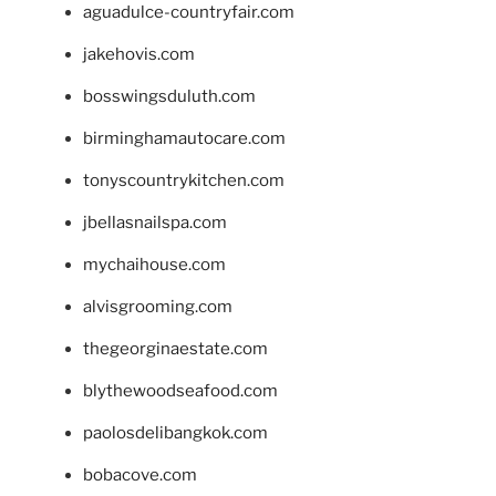
aguadulce-countryfair.com
jakehovis.com
bosswingsduluth.com
birminghamautocare.com
tonyscountrykitchen.com
jbellasnailspa.com
mychaihouse.com
alvisgrooming.com
thegeorginaestate.com
blythewoodseafood.com
paolosdelibangkok.com
bobacove.com