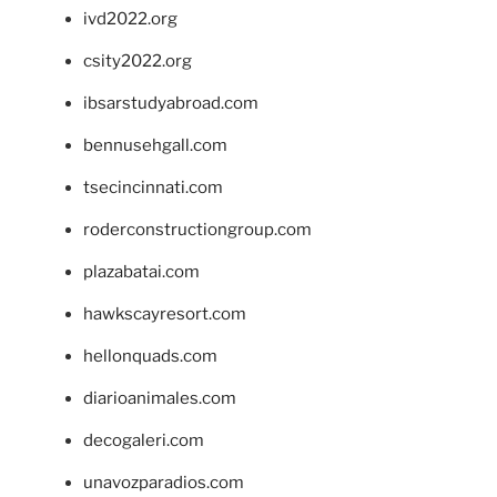
ivd2022.org
csity2022.org
ibsarstudyabroad.com
bennusehgall.com
tsecincinnati.com
roderconstructiongroup.com
plazabatai.com
hawkscayresort.com
hellonquads.com
diarioanimales.com
decogaleri.com
unavozparadios.com