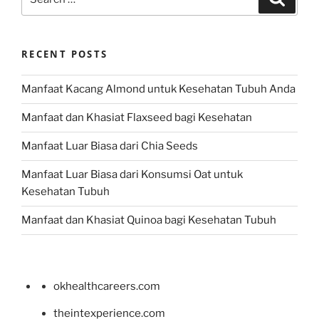
for:
RECENT POSTS
Manfaat Kacang Almond untuk Kesehatan Tubuh Anda
Manfaat dan Khasiat Flaxseed bagi Kesehatan
Manfaat Luar Biasa dari Chia Seeds
Manfaat Luar Biasa dari Konsumsi Oat untuk
Kesehatan Tubuh
Manfaat dan Khasiat Quinoa bagi Kesehatan Tubuh
okhealthcareers.com
theintexperience.com