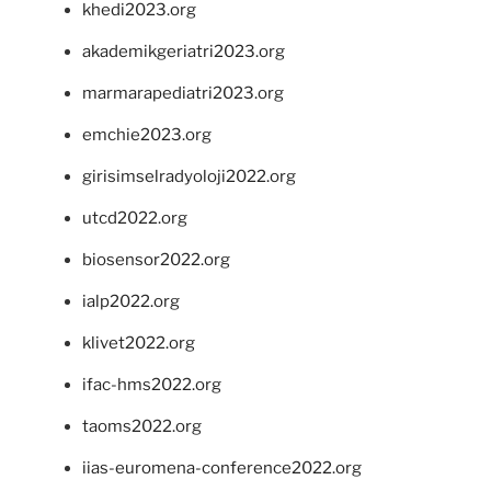
khedi2023.org
akademikgeriatri2023.org
marmarapediatri2023.org
emchie2023.org
girisimselradyoloji2022.org
utcd2022.org
biosensor2022.org
ialp2022.org
klivet2022.org
ifac-hms2022.org
taoms2022.org
iias-euromena-conference2022.org