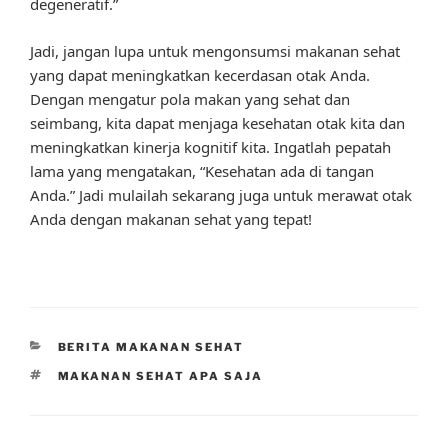
degeneratif.”
Jadi, jangan lupa untuk mengonsumsi makanan sehat
yang dapat meningkatkan kecerdasan otak Anda.
Dengan mengatur pola makan yang sehat dan
seimbang, kita dapat menjaga kesehatan otak kita dan
meningkatkan kinerja kognitif kita. Ingatlah pepatah
lama yang mengatakan, “Kesehatan ada di tangan
Anda.” Jadi mulailah sekarang juga untuk merawat otak
Anda dengan makanan sehat yang tepat!
CATEGORIES
BERITA MAKANAN SEHAT
TAGS
MAKANAN SEHAT APA SAJA