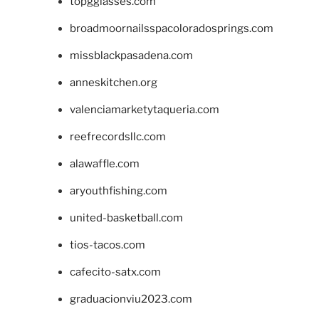
topgglasses.com
broadmoornailsspacoloradosprings.com
missblackpasadena.com
anneskitchen.org
valenciamarketytaqueria.com
reefrecordsllc.com
alawaffle.com
aryouthfishing.com
united-basketball.com
tios-tacos.com
cafecito-satx.com
graduacionviu2023.com