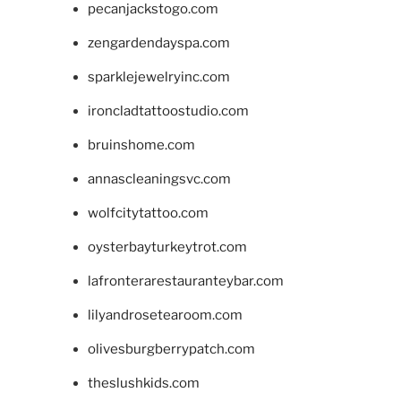
pecanjackstogo.com
zengardendayspa.com
sparklejewelryinc.com
ironcladtattoostudio.com
bruinshome.com
annascleaningsvc.com
wolfcitytattoo.com
oysterbayturkeytrot.com
lafronterarestauranteybar.com
lilyandrosetearoom.com
olivesburgberrypatch.com
theslushkids.com