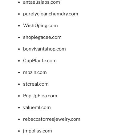
antaeuslabs.com
purelycleanchemdry.com
WishOping.com
shoplegacee.com
bonvivantshop.com
CupPlante.com
mpzin.com
stcreal.com
PopUpFlea.com
valueml.com
rebeccatorresjewelry.com
jmpbliss.com