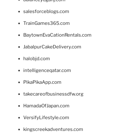
salesforceblogs.com
TrainGames365.com
BaytownEvaCationRentals.com
JabalpurCakeDelivery.com
halobjd.com
intelligenceqatar.com
PikaPikaApp.com
takecareofbusinessdfw.org
HamadaOfJapan.com
VersifyLifestyle.com
kingscreekadventures.com