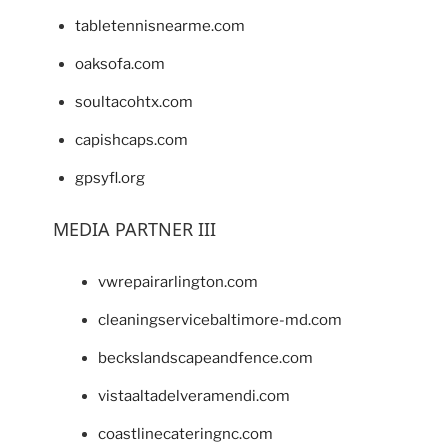
tabletennisnearme.com
oaksofa.com
soultacohtx.com
capishcaps.com
gpsyfl.org
MEDIA PARTNER III
vwrepairarlington.com
cleaningservicebaltimore-md.com
beckslandscapeandfence.com
vistaaltadelveramendi.com
coastlinecateringnc.com