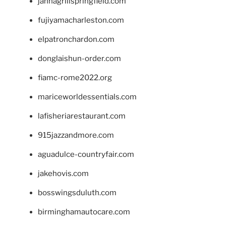
jannagrillspringfield.com
fujiyamacharleston.com
elpatronchardon.com
donglaishun-order.com
fiamc-rome2022.org
mariceworldessentials.com
lafisheriarestaurant.com
915jazzandmore.com
aguadulce-countryfair.com
jakehovis.com
bosswingsduluth.com
birminghamautocare.com