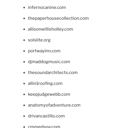
infernocanine.com
thepaperhousecollection.com
allisonwillisholley.com
solslite.org
portwayinn.com
djmaddogmusic.com
thesoundarchitects.com
allin1roofing.com
keepjudgewebb.com
anatomyofadventure.com
drivancastillo.com
cmmedspa.com