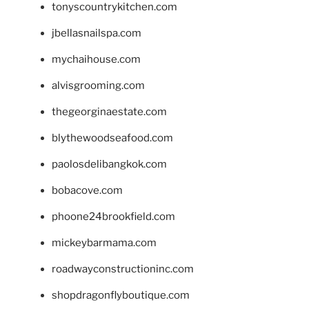
tonyscountrykitchen.com
jbellasnailspa.com
mychaihouse.com
alvisgrooming.com
thegeorginaestate.com
blythewoodseafood.com
paolosdelibangkok.com
bobacove.com
phoone24brookfield.com
mickeybarmama.com
roadwayconstructioninc.com
shopdragonflyboutique.com