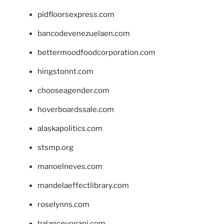
pidfloorsexpress.com
bancodevenezuelaen.com
bettermoodfoodcorporation.com
hingstonnt.com
chooseagender.com
hoverboardssale.com
alaskapolitics.com
stsmp.org
manoelneves.com
mandelaeffectlibrary.com
roselynns.com
balanceyoganj.com