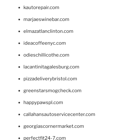
kautorepair.com
marjaeswinebar.com
elmazatlanclinton.com
ideacoffeenyc.com
odieschillicothe.com
lacantinitagalesburg.com
pizzadeliverybristol.com
greenstarsmogcheck.com
happypawspl.com
callahansautoservicecenter.com
georgiascornermarket.com
perfectfit24-7.com