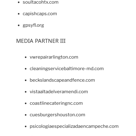
soultacohtx.com
capishcaps.com
gpsyfl.org
MEDIA PARTNER III
vwrepairarlington.com
cleaningservicebaltimore-md.com
beckslandscapeandfence.com
vistaaltadelveramendi.com
coastlinecateringnc.com
cuesburgershouston.com
psicologiaespecializadaencampeche.com