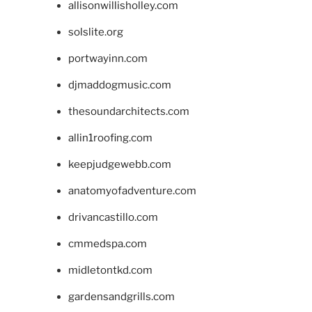
allisonwillisholley.com
solslite.org
portwayinn.com
djmaddogmusic.com
thesoundarchitects.com
allin1roofing.com
keepjudgewebb.com
anatomyofadventure.com
drivancastillo.com
cmmedspa.com
midletontkd.com
gardensandgrills.com