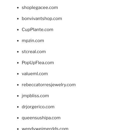
shoplegacee.com
bonvivantshop.com
CupPlante.com
mpzin.com
stcreal.com
PopUpFlea.com
valueml.com
rebeccatorresjewelry.com
jmpbliss.com
drjorgerico.com
queensushipa.com
wendyweimerdds.com