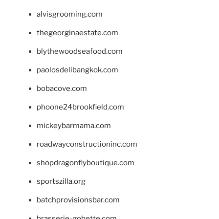
alvisgrooming.com
thegeorginaestate.com
blythewoodseafood.com
paolosdelibangkok.com
bobacove.com
phoone24brookfield.com
mickeybarmama.com
roadwayconstructioninc.com
shopdragonflyboutique.com
sportszilla.org
batchprovisionsbar.com
brasserie-gobette.com