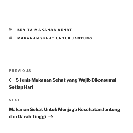
CATEGORIES
BERITA MAKANAN SEHAT
TAGS
MAKANAN SEHAT UNTUK JANTUNG
Post
Previous
PREVIOUS
navigation
Post
5 Jenis Makanan Sehat yang Wajib Dikonsumsi
Setiap Hari
Next
NEXT
Post
Makanan Sehat Untuk Menjaga Kesehatan Jantung
dan Darah Tinggi