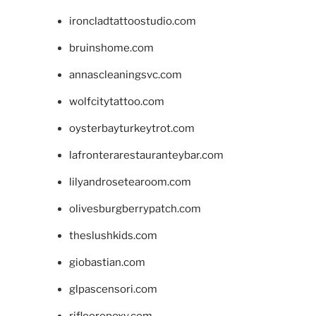
ironcladtattoostudio.com
bruinshome.com
annascleaningsvc.com
wolfcitytattoo.com
oysterbayturkeytrot.com
lafronterarestauranteybar.com
lilyandrosetearoom.com
olivesburgberrypatch.com
theslushkids.com
giobastian.com
glpascensori.com
rifloorepoxy.com