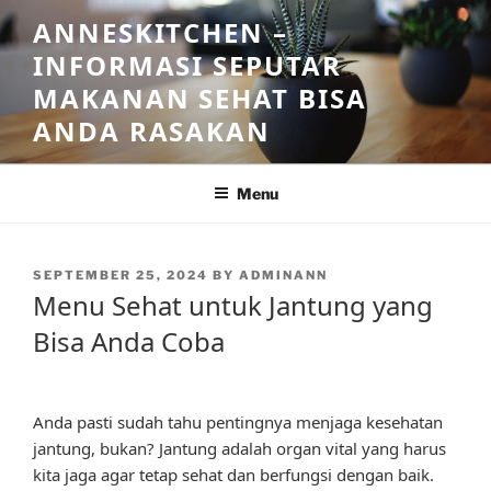
Skip
ANNESKITCHEN –
to
INFORMASI SEPUTAR
content
MAKANAN SEHAT BISA
ANDA RASAKAN
Menu
POSTED
SEPTEMBER 25, 2024
BY
ADMINANN
ON
Menu Sehat untuk Jantung yang
Bisa Anda Coba
Anda pasti sudah tahu pentingnya menjaga kesehatan
jantung, bukan? Jantung adalah organ vital yang harus
kita jaga agar tetap sehat dan berfungsi dengan baik.