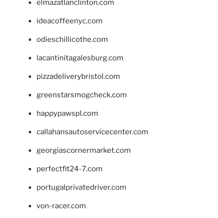
elmazatlanclinton.com
ideacoffeenyc.com
odieschillicothe.com
lacantinitagalesburg.com
pizzadeliverybristol.com
greenstarsmogcheck.com
happypawspl.com
callahansautoservicecenter.com
georgiascornermarket.com
perfectfit24-7.com
portugalprivatedriver.com
von-racer.com