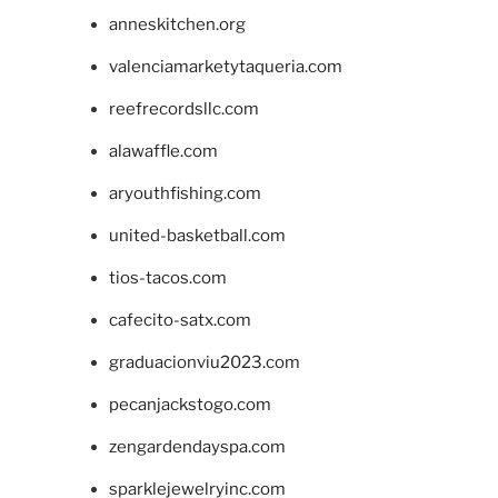
anneskitchen.org
valenciamarketytaqueria.com
reefrecordsllc.com
alawaffle.com
aryouthfishing.com
united-basketball.com
tios-tacos.com
cafecito-satx.com
graduacionviu2023.com
pecanjackstogo.com
zengardendayspa.com
sparklejewelryinc.com