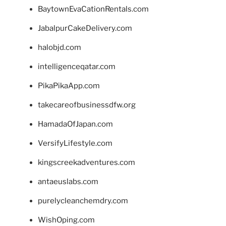
BaytownEvaCationRentals.com
JabalpurCakeDelivery.com
halobjd.com
intelligenceqatar.com
PikaPikaApp.com
takecareofbusinessdfw.org
HamadaOfJapan.com
VersifyLifestyle.com
kingscreekadventures.com
antaeuslabs.com
purelycleanchemdry.com
WishOping.com