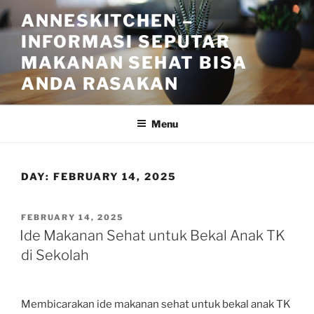
Skip
ANNESKITCHEN –
to
INFORMASI SEPUTAR
content
MAKANAN SEHAT BISA
ANDA RASAKAN
Menu
DAY:
FEBRUARY 14, 2025
POSTED
FEBRUARY 14, 2025
ON
Ide Makanan Sehat untuk Bekal Anak TK
di Sekolah
Membicarakan ide makanan sehat untuk bekal anak TK