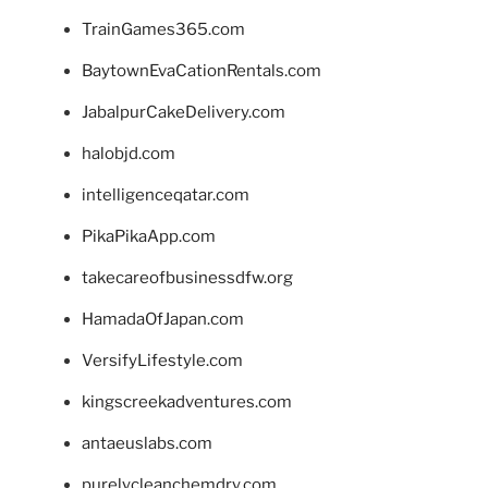
TrainGames365.com
BaytownEvaCationRentals.com
JabalpurCakeDelivery.com
halobjd.com
intelligenceqatar.com
PikaPikaApp.com
takecareofbusinessdfw.org
HamadaOfJapan.com
VersifyLifestyle.com
kingscreekadventures.com
antaeuslabs.com
purelycleanchemdry.com