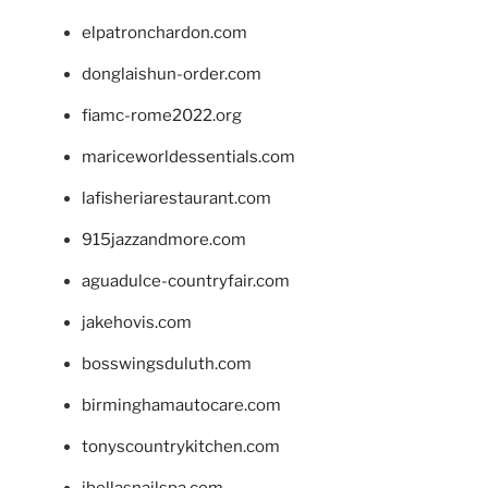
elpatronchardon.com
donglaishun-order.com
fiamc-rome2022.org
mariceworldessentials.com
lafisheriarestaurant.com
915jazzandmore.com
aguadulce-countryfair.com
jakehovis.com
bosswingsduluth.com
birminghamautocare.com
tonyscountrykitchen.com
jbellasnailspa.com