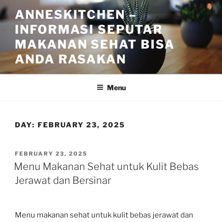
Skip
ANNESKITCHEN –
to
INFORMASI SEPUTAR
content
MAKANAN SEHAT BISA
ANDA RASAKAN
Menu
DAY:
FEBRUARY 23, 2025
POSTED
FEBRUARY 23, 2025
ON
Menu Makanan Sehat untuk Kulit Bebas
Jerawat dan Bersinar
Menu makanan sehat untuk kulit bebas jerawat dan