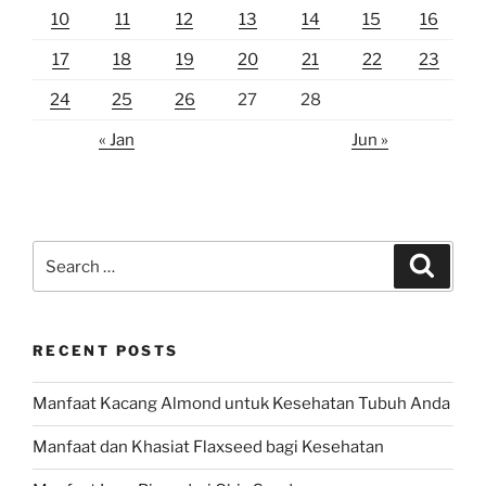
10
11
12
13
14
15
16
17
18
19
20
21
22
23
24
25
26
27
28
« Jan
Jun »
Search
Search
for:
RECENT POSTS
Manfaat Kacang Almond untuk Kesehatan Tubuh Anda
Manfaat dan Khasiat Flaxseed bagi Kesehatan